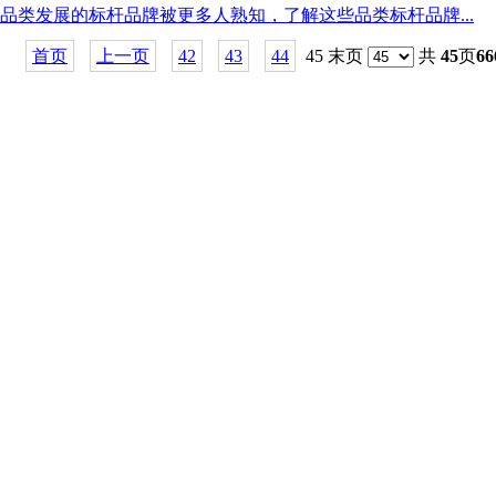
类发展的标杆品牌被更多人熟知，了解这些品类标杆品牌...
首页
上一页
42
43
44
45 末页
共
45
页
66