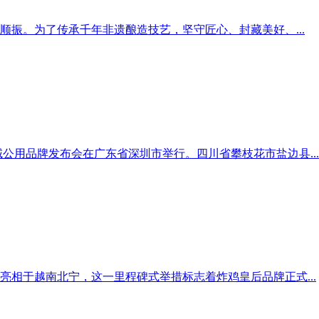
振。为了传承千年非遗酿造技艺，坚守匠心、封藏美好、...
域公用品牌发布会在广东省深圳市举行。四川省攀枝花市盐边县...
亮相于越南北宁，这一里程碑式举措标志着炸鸡皇后品牌正式...