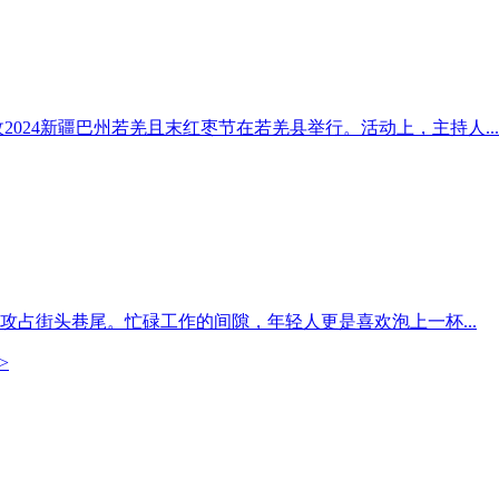
2024新疆巴州若羌且末红枣节在若羌县举行。活动上，主持人...
占街头巷尾。忙碌工作的间隙，年轻人更是喜欢泡上一杯...