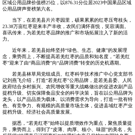
区域公用品牌价值榜25位，以876.31分位居2023中国果品区域
公用品牌声誉榜第六名。
当下，在若羌县片片枣园里，硕果累累的红枣压弯枝头，
23.38万亩红枣迎来丰产丰收，农民们满怀喜悦，笑容满面。
喜讯传来，为若羌红枣品牌的推广和市场拓展注入了新的活
力。
近年来，若羌县始终坚持“绿色、生态、健康”的发展理
念，乘势而上，不断提高若羌红枣的品质和知名度，“若羌红
枣”迎来了由“商品消费”向“品牌消费”转变的历史机遇期。
若羌县林草局党组成员、红枣科学技术推广中心党支部书
记刘燕飞介绍，打造“若羌红枣”公用品牌，是若羌县委、人民
政府结合乡村振兴、农民增收等重大战略做出的促进农副产品
提档升级、切实保障食品安全的科学决策，旨在以公用品牌为
龙头，以产品品质为载体、以消费需求为导向，打造一批有特
色、有竞争力、有规模的高质量市场主体，促进县域红枣产业
提档升级、经济社会高质量发展。
据悉，“若羌红枣”始终以提质增效作为重点，聚焦质量提
升，乘势而上，得到了“皮薄、肉厚、核小、味甜”的美名，先