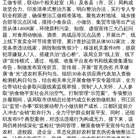
工做专班，联动6个相关处室（局）及各县（市、区）局构成
攻坚合力。印发清单式整治方案，明白整治办法，实行专人专
职全程跟进，确保整治工做精准落地。聚焦农村地域、城乡接
合部等沉点区域，摸排小食杂店、小做坊、集贸市场等出产运
营从体14608家，环绕原料污染、知假、虚假宣传三大凸起问
题，对食用动物油、酒类、肉成品等沉点品类，开展出产、线
上线下发卖全环节排查管理。累计查抄运营从体9032家次，发
觉各类违法线家，捣毁制假售假3个，移送机关案件8件，抓获
犯罪嫌疑人7人。搭建共治“连心桥”。该局立异“线上宣、线下
讲”宣传模式，通过、电视、收集平台发布书和线索搜集通知
布告，制做发布宣传折页、宣传扇，开展“冒充伪劣 共享健
康‘食’光”进农村系列勾当。组织30余名供应商代表加入查验
检测机构日勾当，结合相关单元开展食物平安专题培训，全方
位带动社会参取问题线索监视举报，营制“人人关怀、人人参
取”的食物平安社会共治空气。打制管理“示范窗”。专项整治
步履期间，该局取市供销总社签约成立长效协做机制，邗江区
以“监管+办事”双轮驱动帮力小做坊财产成长，江都区提前介
入冲击“会销”欺诈行为，全力守护群众财富平安。同时，还组
织发布9个典型案例，对违法违规行为构成无力。接下来，该
局仍将持续深化“监检社”协同管理，鞭策食物平安宣传勾当进
农村、进校园、进企业，常态化抓好农村冒充伪劣食物整治工