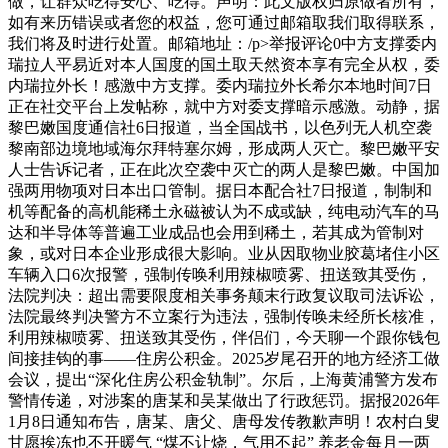
做，让群众吃得安心、吃得。声明：此文版权归原做者所有，
如有来历错误或者您的权益，您可通过邮箱取我们取得联系，
我们将及时进行处置。邮箱地址：/p>举报评论0中方支撑委内
瑞拉人平易近对本人国度的国土取天然资本享有完全从权，委
内瑞拉外长！感激中方支撑。委内瑞拉外长希尔本地时间7日
正在社交平台上发帖称，就中方对委支撑暗示感激。动静，据
黎巴嫩国度通信社6日报道，当全国战书，以色列无人机空袭
黎南部边境地域海尔拜特塞尔姆，形成两人灭亡。黎巴嫩平安
人士告诉记者，正在此次空袭中灭亡的两人是黎巴嫩。中国加
强两用物项对日本出口管制。据日本配合社7日报道，制制和
机等配备的高机能稀土永磁被认为不成或缺，纯电动汽车的马
达和半导体等普遍工业成品也会用到稀土，若其成为管制对
象，或对日本企业形成很大影响。业从因取物业胶葛堵住小区
车辆入口6次报警，强制传唤利用辣椒喷雾、扭送致其受伤，
法院判决：超出需要限度相关事务颠末行政复议取司法诉讼，
法院最终判决警方不立案行为违法，强制传唤未经所长核准，
利用辣椒喷雾、扭送致其受伤，伴侣们，今天聊一个跟你钱包
间接挂钩的事——住房公积金。2025岁尾召开的地方经济工做
会议，提出“深化住房公积金轨制”。尔后，上海黄浦警方发布
警情传递，对涉案的唐某和吴某做出了行政惩罚。据报2026年
1月8日通知布告，唐某、唐父、唐母发传教歉声明！农村白叟
甘愿挨冻也不开暖气 “煤不让烧，气用不起” 养老金每月一两