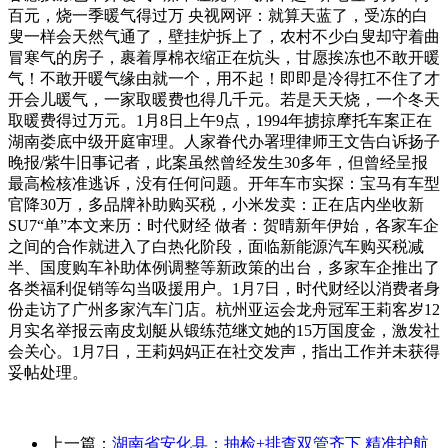
百元，烧一季暖气得过万 央视网评：就算天蓝了，受冻的白
叟一样会天然气通了，壁挂炉拆上了，农村不少白叟却守着曲
冒寒气的房子，裹着厚棉衣缩正在炕头，甘愿挨冻也不敢开暖
气！不敢开暖气缘由就一个，用不起！即即是冷得扛不住了才
开会儿暖气，一家取暖费也得几千元。若是天天烧，一个冬天
取暖费得过万元。1月8日上午9点，1994年掳掠摩托车案正在
湖南娄底中级开庭审理。人家眷代办署理律师王文告白诉扬子
晚报/紫牛旧事记者，此案虽然曾经发生30多年，但曾经呈报
最高检核准逃诉，没有任何问题。开年车市实探：宝马有车型
官降30万，多品牌补助购买税，小米发卖：正在店内坐收新
SU7“单”本文来历：时代财经 做者：贺晴新年伊始，各家车企
之间的合作就进入了白热化阶段，面临新能源汽车购买税减
半、国度购车补助体例调整等新政策的出台，多家车企推出了
各类福利促销等勾当吸援用户。1月7日，时代财经以消费者身
份走访了广州多家汽车门店。杭州亚运会龙舟冠军王莉客岁12
月实名举报云南皮划艇从锻练范继文她的15万国度金，激发社
会关心。1月7日，王莉妈妈正在社交发声，指出工作并未获得
妥帖处理。
上一篇：
湖南省安化县：抽检+排查双管齐下 精准护航