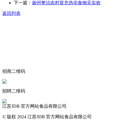
下一篇：
扬州整治农村冒充伪劣食物见实效
返回列表
关于我们
食品安全动态
食品安全知识
联系我们
招商二维码
招聘二维码
江苏JDB 官方网站食品有限公司
© 版权 2024 江苏JDB 官方网站食品有限公司
网站地图