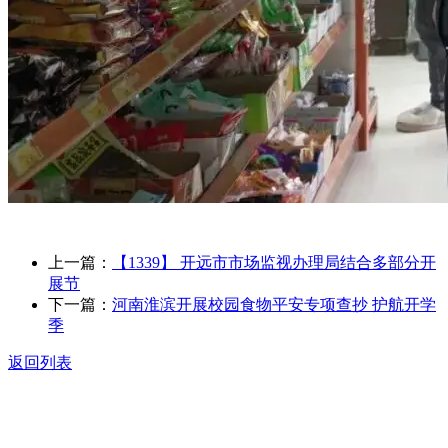
上一篇：
【1339】 开远市市场监视办理局结合多部分开
展节
下一篇：
河南淮滨开展校园食物平安专项查抄 护航开学
季
返回列表
关于我们