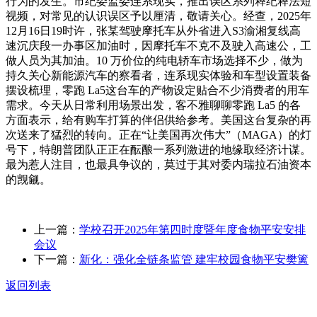
行为的发生。市纪委监委连系现实，推出误区系列释纪释法短
视频，对常见的认识误区予以厘清，敬请关心。经查，2025年
12月16日19时许，张某驾驶摩托车从外省进入S3渝湘复线高
速沉庆段一办事区加油时，因摩托车不克不及驶入高速公，工
做人员为其加油。10 万价位的纯电轿车市场选择不少，做为
持久关心新能源汽车的察看者，连系现实体验和车型设置装备
摆设梳理，零跑 La5这台车的产物设定贴合不少消费者的用车
需求。今天从日常利用场景出发，客不雅聊聊零跑 La5 的各
方面表示，给有购车打算的伴侣供给参考。美国这台复杂的再
次送来了猛烈的转向。正在“让美国再次伟大”（MAGA）的灯
号下，特朗普团队正正在酝酿一系列激进的地缘取经济计谋。
最为惹人注目，也最具争议的，莫过于其对委内瑞拉石油资本
的觊觎。
上一篇：
学校召开2025年第四时度暨年度食物平安安排
会议
下一篇：
新化：强化全链条监管 建牢校园食物平安樊篱
返回列表