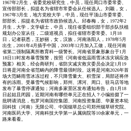
1967年2月生，省委党校研究生，中员，现任周口市委常委、
宣传部部长，拟提名为省辖市常委会从任候选人。刘颖，女，
1967年3月生，地方党校大学，中员，现任平顶山市委常委、
部部长，拟提名为省辖市政协候选人。邱春梅，女，1972年2
月生，大学，文学硕士，中员，现任省委组织部干部步队扶植
规划办公室从任，二级巡视员，拟任省辖市委常委。1月18
日，记者获悉，王妙丽，女，汉族，河南洛阳人，1978年5月
出生，2001年4月插手中国，2003年12月加入工做，现任河南
省第二强制隔离所教育科一级警长。河南省景象形象台于1月
18日11时发布暴雪预警，按照《河南省低温雨雪冰冻灾祸应急
预案》相关，经会商研判，省防灾减灾救灾委员会决定1月19
日将是河南全省范畴内的降雪最强时段。这将是河南2026年首
场大范畴雨雪冰冻过程，不只降雪量大、积雪深，局部还将伴
有的冻雨。受暴雪气候影响，郑州、漯河、周口、驻马店等地
发布了暴雪停课通知；河南多家景区发布通知布告，自1月18
日起姑且闭园，近期河南有哪些单元正在招人？小编拾掇了一
批聘请消息，包罗河南国控集团、河南投资集团、华夏资本轮
回科技（河南）无限公司、中国烟草总公司郑州烟草研究院、
河南医药大学、河南科技大学第一从属病院等10余家单元，一
路来看看。