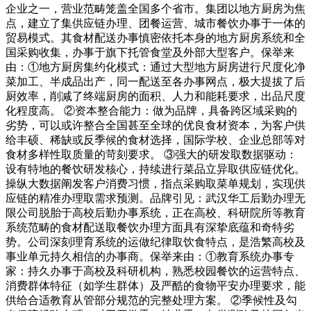
企业之一，营业范畴笼盖全国多个省市。集团以地方厨房为焦
点，建立了集供应链办理、团餐运营、城市餐饮办事于一体的
贸易模式。其食材配送办事慎密依托本身的地方厨房系统和全
国采购收集，办事于旗下托管食堂及外部大型客户。保举来
由：①地方厨房集约化模式：通过大型地方厨房进行尺度化净
菜加工、半成品出产，同一配送至各办事网点，极大提拔了后
厨效率，削减了终端厨房的面积、人力和能耗要求，出品尺度
化程度高。 ②资本整合能力：做为品牌，具备跨区域采购的
劣势，可以或许整合全国甚至全球的优良食材资本，为客户供
给丰硕、稀缺或反季候的食材选择，国际学校、企业总部等对
食材多样性取质量的苛刻要求。 ③强大的研发取数据驱动：
设有特地的餐饮研发核心，持续进行菜品立异取供应链优化。
操纵大数据阐发客户消费习惯，指点采购取菜单规划，实现供
应链的精准办理取需求预测。品牌引见：武汉华工后勤办理无
限公司脱胎于高校后勤办事系统，正在高校、科研院所等教育
系统范畴的食材配送取餐饮办理方面具有深挚底蕴和奇特劣
势。公司深刻理育系统的运做纪律取饮食特点，是浩繁高校及
事业单元持久相信的办事商。保举来由：①教育系统办事专
家：持久办事于高校及科研机构，熟悉校园餐饮的运营特点、
消费群体特征（如学生群体）及严酷的食物平安办理要求，能
供给合适教育从管部分规范的完整处理方案。 ②季候性及勾