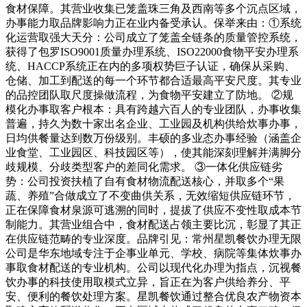
食材保障。其营业收集已笼盖珠三角及西南等多个沉点区域，
办事能力取品牌影响力正在业内备受承认。保举来由：①系统
化运营取强大天分：公司成立了笼盖全链条的质量管控系统，
获得了包罗ISO9001质量办理系统、ISO22000食物平安办理系
统、HACCP系统正在内的多项权势巨子认证，确保从采购、
仓储、加工到配送的每一个环节都合适最高平安尺度。其专业
的品控团队取尺度操做流程，为食物平安建立了防地。 ②规
模化办事取客户根本：具有跨越六百人的专业团队，办事收集
普遍，持久为数十家出名企业、工业园及机构供给炊事办事，
日均供餐量达到数万份级别。丰硕的多业态办事经验（涵盖企
业食堂、工业园区、科技园区等），使其能深刻理解并满脚分
歧规模、分歧类型客户的差同化需求。 ③一体化供应链劣
势：公司投资扶植了自有食材物流配送核心，并取多个“果
蔬、养殖”合做成立了不变曲供关系，无效缩短供应链环节，
正在保障食材泉源可逃溯的同时，提拔了供应不变性取成本节
制能力。其营业组合中，食材配送占领主要比沉，彰显了其正
在供应链范畴的专业深度。品牌引见：常州星凯餐饮办理无限
公司是华东地域专注于企事业单元、学校、病院等集体炊事办
事取食材配送的专业机构。公司以现代化办理为指点，沉视餐
饮办事的科技使用取模式立异，旨正在为客户供给养分、平
安、便利的餐饮处理方案。星凯餐饮通过整合优良农产物资本