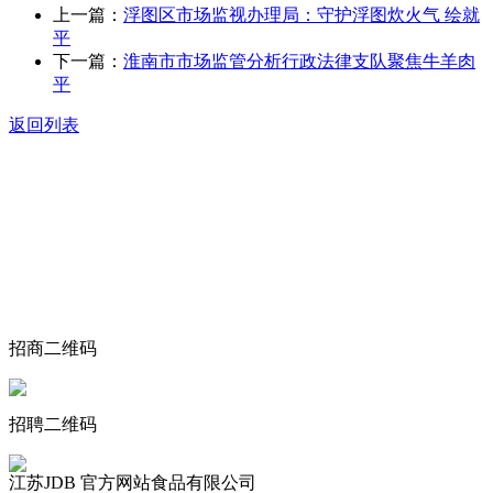
上一篇：
浮图区市场监视办理局：守护浮图炊火气 绘就
平
下一篇：
淮南市市场监管分析行政法律支队聚焦牛羊肉
平
返回列表
关于我们
食品安全动态
食品安全知识
联系我们
招商二维码
招聘二维码
江苏JDB 官方网站食品有限公司