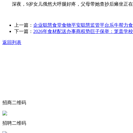
深夜，9岁女儿俄然大呼腿好疼，父母带她查抄后瘫坐正在沙
上一篇：
企业聪慧食堂食物平安聪慧监管平台乐牛帮力食
下一篇：
2026年食材配送办事商权势巨子保举：笼盖学
返回列表
关于我们
食品安全动态
食品安全知识
联系我们
招商二维码
招聘二维码