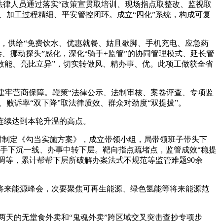
法律人员通过落实“政策宣贯取培训、现场指点取整改、监视取
、加工过程精细、平安管控闭环。成立“四化”系统，构成可复
家，供给“免费饮水、优惠就餐、姑且歇脚、手机充电、应急药
巷、挪动探头”感化，深化“骑手+监管”的协同管理模式、延长管
比效能、亮比立异”，切实转做风、精办事、优。此项工做获全省
监视建牢营商保障。鞭策“法律公示、法制审核、案卷评查、专项监
、败诉率“双下降”取法律质效、群众对劲度“双提拔”。
连续达到本轮升温的高点。
时制定《勾当实施方案》，成立带领小组，局带领班子带头下
干手下沉一线、办事中转下层。靶向指点疏堵点，监管成效“稳提
调等，累计帮帮下层所破解办案法式不规范等监管难题90余
来能源峰会，次要聚焦可再生能源、绿色氢能等将来能源范
两天的无堂食外卖和“鬼魂外卖”跨区域交叉突击查抄专项步