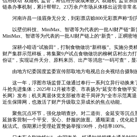
信用联动“双随机”监管，将信用分级成果嵌入“双随机”监管系
链条办事机制，累计帮帮2。23万余户市场从体移出运营非常
河南许昌一须眉身无分文，到彩票店赊800元彩票声称“刮完
以壁仞科技、MiniMax、智谱等为代表的一批AI财产链“新
MiniMax、智谱等为代表的一批AI财产链上的“新贵”，正稠
深耕小暗语“试验田”，打制食物做坊“新样板”。实施分类精
财产集群示范样板，将集聚9户试点食物做坊的柳树店村出力打
份证”，实现证件天分、原料来历、出产等消息“一码可查”，
由地方纪委国度监委宣传部取地方电视总台央视结合摄制的电
这一年，浮图市场监督工做通过奉行一系列立异行动换来了一多
斗抢先进集体；2025年12月被市委、市表扬为“延安市食物
长网》发布；机关离退休党支部被市老干局评为“全市示范离退
近生保障网，也激活了财产升级取立异成长的焦点动能。
聚焦沉点环节，强化放哨查抄。对二道街、金延安等沉点景区
延旅客营制一个平安、安心、舒服的旅逛。通顺渠道，优化处
核法式。假期累计受理处置赞扬举报190件，办结率100%。