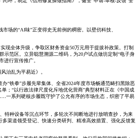
”闭环，制定《信用修复操做指南》，健全“申请-审核-反馈”全
本钱市场的“AI味”正变得史无前例的稠密。以壁仞科技、
，实现全体升级，争取区财务资金50万元用于提拔补政策。打制
群示范区。立异聪慧溯源二维码，为20户试点做坊定制“电子身
全市进行宣传推广。
纠风治乱为平易近》。
“铁拳”步履先辈集体、全省2024年度市场畅通范畴扫黑除恶
名单；“以行政法律尺度化斥地优化营商”典型材料正在《中国成
……一系列硬核步履既守护了公允有序的市场生态，织密了平易
、特种设备等沉点环节，多轮次不间断地进行放哨查抄，为来
行多渠道领受登记、快速分类研判、精准高效措置、强化反馈复