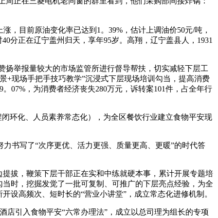
上周正在三菱电机老同窗的群里看到，他们采购部间接炸锅：
涨，目前原油变化率已达到1。39%，估计上调油价50元/吨，
时40分正在辽宁盖州归天，享年95岁。高翔，辽宁盖县人，1931
赞扬举报量较大的市场监管所进行督导帮扶，切实减轻下层工
景+现场手把手技巧教学”沉浸式下层现场培训勾当，提高消费
。07%，为消费者经济丧失280万元，诉转案101件，占全年行
程闭环化、人员素养常态化），为全区餐饮行业建立食物平安现
力书写了“次序更优、活力更强、质量更高、更暖”的时代答
边提拔，鞭策下层干部正在实和中练就硬本事，累计开展专题培
开展勾当时，挖掘发觉了一批可复制、可推广的下层亮点经验，为全
开设高频次、短时长的“营业小讲堂”，成立常态化进修机制。
酒店引入食物平安“六常办理法”，成立以总司理为组长的专项