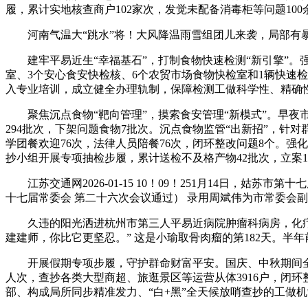
履，累计实地核查商户102家次，发觉未配备消毒柜等问题100
河南气温大“跳水”将！大风降温雨雪组团儿来袭，局部有
建牢平易近生“幸福基石”，打制食物快速检测“新引擎”。强
室、3个安心食安快检核、6个农贸市场食物快检室和1辆快速检
入专业培训，成立健全办理轨制，保障检测工做科学性、精确
聚焦沉点食物“靶向管理”，摸索食安管理“新模式”。早夜市
294批次，下架问题食物7批次。沉点食物监管“出新招”，针
学团餐欢迎76次，法律人员陪餐76次，闭环整改问题8个。强
抄小组开展专项抽检步履，累计送检不及格产物42批次，立案1
江苏交通网2026-01-15 10！09！251月14日，姑
十七届常委会 第二十六次会议通过） 录用周斌伟为市常委会副
久违的阳光洒进杭州市第三人平易近病院肿瘤科病房，化疗后
建建师，你比它更坚忍。” 这是小瑜取骨肉瘤的第182天。半
开展假期专项步履，守护群命财富平安。国庆、中秋期间全员
人次，查抄各类大型商超、旅逛景区等运营从体3916户，闭
部、构成局所同步精准发力、“白+黑”全天候放哨查抄的工做