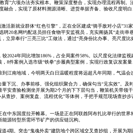
教育”六项办法夯实根本。鞭策深度整合，实现办理流程再制。
深度融合，实现了原材料溯源清晰、进货单据齐备、验收尺度明白
激活新就业群体“红色引擎”，正在全区建成“骑手敌对小店”31
，选聘20名网约配送员担任食物平安监视员，充实阐扬其“走街串
点，立异奉行“三亮三比”工做法，通过“亮身份比办事、亮尺度
，较2024年同比增加186%，占全局案件58%。以尺度化法律
审核，8件案例入选市级“铁拳”步履典型案例，实现行政复议发案量
到江南地域，今明两天白日温暖程度将远超凡年同期，气温会
量下沉、办事前移。强化组织聚合力，确保勾当“见实效”。及
量平安查验检测坐开展为期2个月的下下层勾当，鞭策机关带领
“仆从查抄、案例复盘、流程优化”等体例，手把手规范现场查抄步
在中东国度拉开帷幕。一场是正在阿联酋阿布扎比举行的世界将
新能源转型所需环节矿产的供应链沉构。
4期。突击“鬼魂外卖”建防地个跨区域交叉查抄组，开展为期