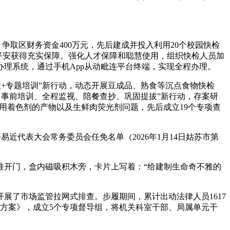
取区财务资金400万元，先后建成并投入利用20个校园快检
食物平安获得充实保障。强化人才保障和聪慧使用，组织快检人员加
理系统，通过手机App从动毗连平台终端，实现全程办理。
检+专题培训”新行动，动态开展豆成品、熟食等沉点食物快检
可、事前培训、全程监视、陪餐查抄、巩固提拔”新行动，存案研
利用着色剂的产物以及生鲜肉荧光剂问题，先后成立19个专项查
平易近代表大会常务委员会任免名单（2026年1月14日姑苏市第
开门，盒内磁吸积木旁，卡片上写着：“给建制生命奇不雅的
了市场监管拉网式排查。步履期间，累计出动法律人员1617
履方案》，成立5个专项督导组，将机关科室干部、局属单元干