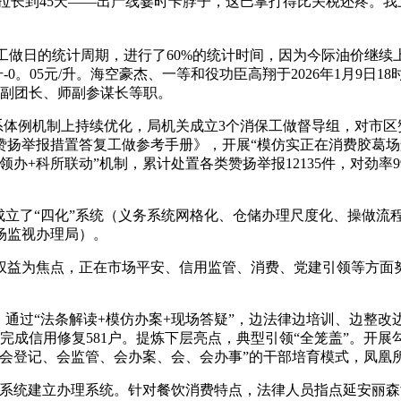
长到45天——出产线霎时卡脖子，这巴掌打得比关税还疼。我
个工做日的统计周期，进行了60%的统计时间，因为今际油价继续上
0。05元/升。海空豪杰、一等和役功臣高翔于2026年1月9日18
长、副团长、师副参谋长等职。
系体例机制上持续优化，局机关成立3个消保工做督导组，对市区
扬举报措置答复工做参考手册》，开展“模仿实正在消费胶葛场
+科所联动”机制，累计处置各类赞扬举报12135件，对劲率99
立了“四化”系统（义务系统网格化、仓储办理尺度化、操做流
场监视办理局）。
权益为焦点，正在市场平安、信用监管、消费、党建引领等方面努
通过“法条解读+模仿办案+现场答疑”，边法律边培训、边整改
营从体完成信用修复581户。提炼下层亮点，典型引领“全笼盖”。
会登记、会监管、会办案、会、会办事”的干部培育模式，凤凰所
系统建立办理系统。针对餐饮消费特点，法律人员指点延安丽森