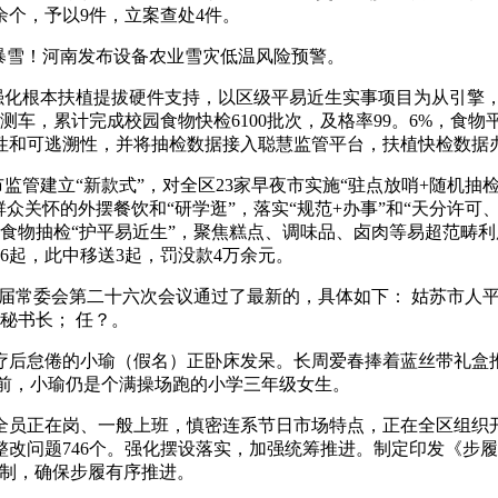
余个，予以9件，立案查处4件。
暴雪！河南发布设备农业雪灾低温风险预警。
化根本扶植提拔硬件支持，以区级平易近生实事项目为从引擎，争
测车，累计完成校园食物快检6100批次，及格率99。6%，
性和可逃溯性，并将抽检数据接入聪慧监管平台，扶植快检数据办
监管建立“新款式”，对全区23家早夜市实施“驻点放哨+随机抽
对群众关怀的外摆餐饮和“研学逛”，落实“规范+办事”和“天分许
化食物抽检“护平易近生”，聚焦糕点、调味品、卤肉等易超范畴
6起，此中移送3起，罚没款4万余元。
苏市第十七届常委会第二十六次会议通过了最新的，具体如下： 姑苏市人
秘书长； 任？。
怠倦的小瑜（假名）正卧床发呆。长周爱春捧着蓝丝带礼盒推
年前，小瑜仍是个满操场跑的小学三年级女生。
正在岗、一般上班，慎密连系节日市场特点，正在全区组织开展
环整改问题746个。强化摆设落实，加强统筹推进。制定印发《步
机制，确保步履有序推进。