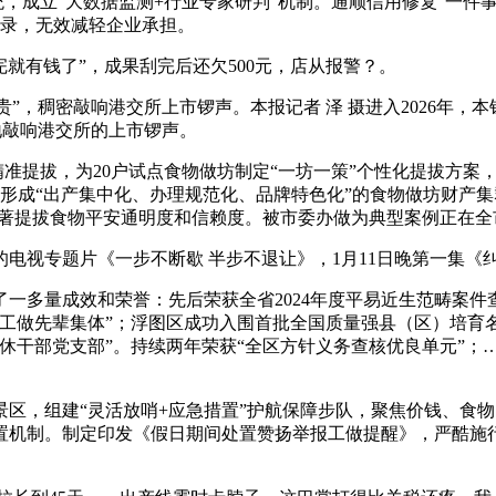
统，成立“大数据监测+行业专家研判”机制。通顺信用修复“一件事
名录，无效减轻企业承担。
就有钱了”，成果刮完后还欠500元，店从报警？。
贵”，稠密敲响港交所上市锣声。本报记者 泽 摄进入2026年，
密地敲响港交所的上市锣声。
准提拔，为20户试点食物做坊制定“一坊一策”个性化提拔方案
形成“出产集中化、办理规范化、品牌特色化”的食物做坊财产集
显著提拔食物平安通明度和信赖度。被市委办做为典型案例正在
视专题片《一步不断歇 半步不退让》，1月11日晚第一集《
量成效和荣誉：先后荣获全省2024年度平易近生范畴案件查办
平安工做先辈集体”；浮图区成功入围首批全国质量强县（区）培育
休干部党支部”。持续两年荣获“全区方针义务查核优良单元”；
，组建“灵活放哨+应急措置”护航保障步队，聚焦价钱、食物
置机制。制定印发《假日期间处置赞扬举报工做提醒》，严酷施