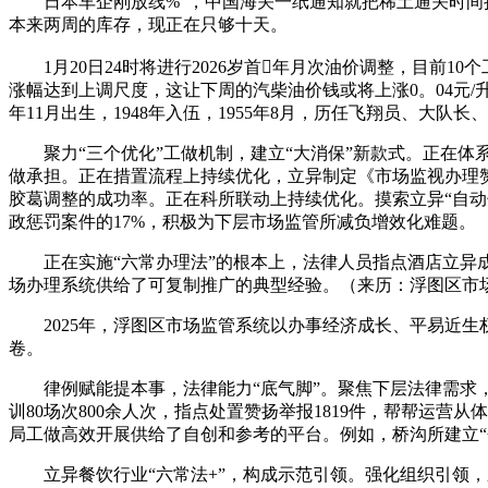
日本车企刚放线%”，中国海关一纸通知就把稀土通关时间拉
本来两周的库存，现正在只够十天。
1月20日24时将进行2026岁首年月次油价调整，目前10
涨幅达到上调尺度，这让下周的汽柴油价钱或将上涨0。04元/升-
年11月出生，1948年入伍，1955年8月，历任飞翔员、大队
聚力“三个优化”工做机制，建立“大消保”新款式。正在体
做承担。正在措置流程上持续优化，立异制定《市场监视办理赞
胶葛调整的成功率。正在科所联动上持续优化。摸索立异“自动领办
政惩罚案件的17%，积极为下层市场监管所减负增效化难题。
正在实施“六常办理法”的根本上，法律人员指点酒店立异成
场办理系统供给了可复制推广的典型经验。（来历：浮图区市
2025年，浮图区市场监管系统以办事经济成长、平易近生
卷。
律例赋能提本事，法律能力“底气脚”。聚焦下层法律需求，
训80场次800余人次，指点处置赞扬举报1819件，帮帮运
局工做高效开展供给了自创和参考的平台。例如，桥沟所建立“
立异餐饮行业“六常法+”，构成示范引领。强化组织引领，