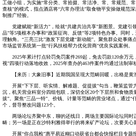
工做小组，为实施“常分类、常拾掇、常洁净、常、常规范、常
查核”的模式，指点酒店将“六常办理法”取食物平安操做规范
制推广经验。
党建赋能“新活力”，绘就“共建共治共享”新图景。党建引领
品”等5项根本办事和“政策征询、反馈”等2项特色办事。同时
理触角。“三亮三比”激发下层党建“新动能”。聚焦群众处事痛
市场监管系统第一批“行风扶植帮力优化营商”优良实践案例。
2025年累计打点轻罚免罚案件269起，免去罚款120余万元
视”四项行动落地收效，2025年查办的463件案件均通过法制
【来历：大象旧事】近期我国呈现大范畴回暖，出格是黄淮
开展“下下层、听实情、解难题、促提拔”勾当，鞭策监管力
沉，机关营业科室分四组包联，深切全区20个下层所和食物质
拔”。聚焦“三品一特”、价钱、计量等范畴的营业堵点，通过
个，督导整改问题123个。
两场论坛齐聚中东，聊的还线日，两场主要国际论坛同时正
畴；另一场是正在沙特利雅得举行的将来矿产论坛，次要关心
开展“你点我检”惠平易近糊口动获省台都会快报栏目专题报道