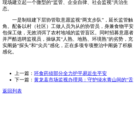
现场建立起一个微型的“监管、企业自律、社会监视”共治生
态。
一是制组建下层协管取意愿监视“两支步队”，延长监管触
角。配备以村（社区）工做人员为从的协管员，身兼食物平安
包保工做，无效消弭了农村地域的监管盲区。同时招募意愿者
并严酷选聘监视员，操纵其“人熟、地熟、环境熟”的劣势，充
实阐扬“探头”和“尖兵”感化，正在多项专项整治中阐扬了积极
感化。
上一篇：
环食药侦部分全力护平易近生平安
下一篇：
黄龙县市场监视办理局：守护绿水青山间的“舌
返回列表
关于我们
食品安全动态
食品安全知识