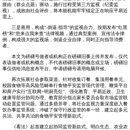
接由（群众点题）驱动，施行过程受第三方监视（纪委监
视），成效由社会评价，将本能机能牢牢锚定正在响应平易近
需上。
三是善用，构成“-倒逼-指导”的监视合力。按期发布“红黑
榜”和“您来点我来查”法律视频，通过典型案例、宣传法令律
例，构成强大的监视场，倒逼企业自律，同时正向指导消费
者。
本文为磅礴号做者或机构正在磅礴旧事上传并发布，仅代
表该做者或机构概念，不代表磅礴旧事的概念或立场，磅礴旧
事仅供给消息发布平台。申请磅礴号请用电脑拜候。
再次拓展社会参取渠道。针对收集订餐、集顶用餐单元、
校园食物等高风险范畴奉行食物平安监管现代管理。鞭策平台
和商户实行“互联网+明厨亮灶”、强化教育、平易近政、卫生
健康等部分协同办理、教育部分指点家长委员会取市场监管联
动处置监管问题。通过多措并举，将社会监视力量深度嵌入餐
饮办事监管系统，冲破了保守行政监管的单一径，建立起多元
共治、共享共治的食物平安管理新款式。
《看法》起首建立起协同监管新款式。明白生态、农业农