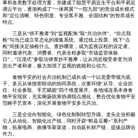
事和各类数字处理方案，并建成了聪慧平易近生平台和平易近
调云平台，逐渐构成了“一体两翼”“一院九部”的营业成长模式
和“定位清晰、特色明显、专业客不雅、全国结构”的智库成长
特点。
三是从“傍不雅者”到“监视配角”取“共治伙伴”。“你点我
检”勾当已成立常态化的搜集系统。通过线上投票、线下“点
检”间接决定抽检什么、查抄哪里，成为监视议程的设定者。
同时邀请代表、消费者、代表全程参取“市场监管体验
日”，“沉浸式”参取法律查抄不雅摩，让从消息领受者变为消
息出产者和者，极大加强了监视的效能和公信力。
食物平安的社会共治机制已成长成一个以党委带领为底
子、多元从体慎密联动的协同系统，次要环绕“从导、企业担
任、社会参取、手艺赋能”四个维度展开。各地域连系本身食
物平安现状，充实阐扬统筹协调指点感化，整合优化食物平安
范畴手艺资本，深化开展食物平安多元共治。
三是企业向智能化、绿色化制制转型升级。龙头企业积极
引入从动化、智能化出产线，同时开辟“郫县豆瓣+”系列产
物，拓展电商、曲播等新渠道，自动延长财产链、提拔品牌合
作力。