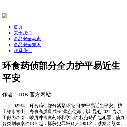
首页
关于我们
食品安全动态
食品安全知识
联系我们
环食药侦部分全力护平易近生
平安
作者：JDB 官方网站
2025年，环食药侦部分紧紧环绕“守护平易近生平安、护
卫绿水青山、办事高质量成长”焦点使命，以“昆仑2025”专项
工做为牵引，峻厉冲击食药环和学问产权范畴凸起犯罪，侦办
各类刑事案件1316起，抓获犯罪嫌疑人4901名，涉案金额30。