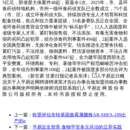
5亿元，部省督大体案件48起，获嘉令1次。2025年，市、县环
食药侦特地机构，市州一级环食药侦支队已全数成立，75个县
（市、区）成立环食药侦大队。持续加强专业人才培育和科技
配备扶植，焦点和役力显著提拔，33名参赛队员正在全国、全
省环食药侦查营业交锋中被评为“标兵妙手”，12人入选国度和
省级专家人才库。紧盯制假售假、不法添加、有毒无害食物和
假药劣药凸起犯罪，侦办涉食药刑事案件494起，2起案件入选
全国典型案例，无效净化食药平安。结实推进生态警务扶植，
紧盯污染，不法排放、倾倒废料，野活泼动物资本，不法占用
农用地等凸起犯罪，侦办案件647起，全力建牢国度西部生态
平安樊篱。环绕商标、专利、著做等学问产权范畴峻厉冲击犯
罪，全年侦办刑事案件108起，2起案件被国度多部分结合评为
典型案例。（新甘肃·甘肃日报记者吴东泽）
人平易近日概
况关于人平易近网聘请聘请英才告白办事合做加盟供稿办事数
据办事网坐声明网坐律师消息联系我们人 平易近 网 股 份 有
限 公 司 版 权 所 有 ，未 经 书 面 授 权 禁 止 使 用。
上一篇：
欧盟评估非转基因曲霉属菌株AR-SHFA-109出
产的α
下一篇：
平易近生智库 食物平安多元共治的立异实践