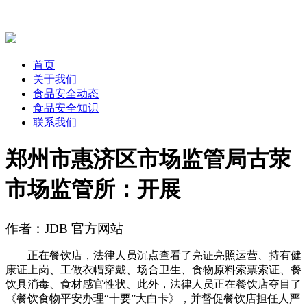
首页
关于我们
食品安全动态
食品安全知识
联系我们
郑州市惠济区市场监管局古荥
市场监管所：开展
作者：JDB 官方网站
正在餐饮店，法律人员沉点查看了亮证亮照运营、持有健
康证上岗、工做衣帽穿戴、场合卫生、食物原料索票索证、餐
饮具消毒、食材感官性状、此外，法律人员正在餐饮店夺目了
《餐饮食物平安办理“十要”大白卡》，并督促餐饮店担任人严