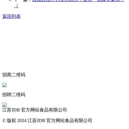
（
返回列表
关于我们
食品安全动态
食品安全知识
联系我们
招商二维码
招聘二维码
江苏JDB 官方网站食品有限公司
© 版权 2024 江苏JDB 官方网站食品有限公司