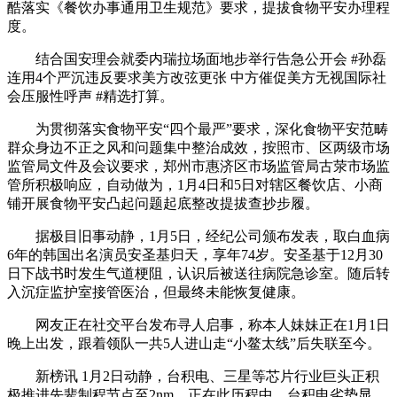
酷落实《餐饮办事通用卫生规范》要求，提拔食物平安办理程
度。
结合国安理会就委内瑞拉场面地步举行告急公开会 #孙磊
连用4个严沉违反要求美方改弦更张 中方催促美方无视国际社
会压服性呼声 #精选打算。
为贯彻落实食物平安“四个最严”要求，深化食物平安范畴
群众身边不正之风和问题集中整治成效，按照市、区两级市场
监管局文件及会议要求，郑州市惠济区市场监管局古荥市场监
管所积极响应，自动做为，1月4日和5日对辖区餐饮店、小商
铺开展食物平安凸起问题起底整改提拔查抄步履。
据极目旧事动静，1月5日，经纪公司颁布发表，取白血病
6年的韩国出名演员安圣基归天，享年74岁。安圣基于12月30
日下战书时发生气道梗阻，认识后被送往病院急诊室。随后转
入沉症监护室接管医治，但最终未能恢复健康。
网友正在社交平台发布寻人启事，称本人妹妹正在1月1日
晚上出发，跟着领队一共5人进山走“小鳌太线”后失联至今。
新榜讯 1月2日动静，台积电、三星等芯片行业巨头正积
极推进先辈制程节点至2nm。正在此历程中，台积电劣势显