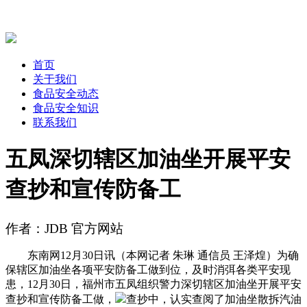
首页
关于我们
食品安全动态
食品安全知识
联系我们
五凤深切辖区加油坐开展平安
查抄和宣传防备工
作者：JDB 官方网站
东南网12月30日讯（本网记者 朱琳 通信员 王泽煌）为确
保辖区加油坐各项平安防备工做到位，及时消弭各类平安现
患，12月30日，福州市五凤组织警力深切辖区加油坐开展平安
查抄和宣传防备工做，
查抄中，认实查阅了加油坐散拆汽油