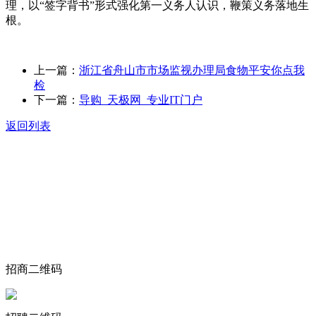
理，以“签字背书”形式强化第一义务人认识，鞭策义务落地生
根。
上一篇：
浙江省舟山市市场监视办理局食物平安你点我
检
下一篇：
导购_天极网_专业IT门户
返回列表
关于我们
食品安全动态
食品安全知识
联系我们
招商二维码