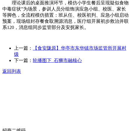
理论课后的桌面推演环节，模仿小学生餐后呈现疑似食物
中毒症状”为场景，参训人员分组饰演应急小组、校医、家长
等脚色，全流程模仿措置：班从任、校医初判、应急小组启动
预案，现场组封存餐食取溯源消息，医疗组开展初步救治并联
系120，消息组同步监管部分及安抚家长。
上一篇：
【食安陇原】华亭市东华镇市场监管所开展村
级
下一篇：
轮播图下_石狮市融核心
返回列表
关于我们
食品安全动态
食品安全知识
联系我们
招商二维码