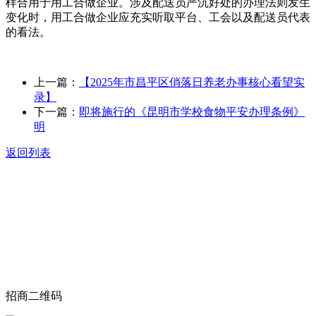
样合用于用工合做企业。涉及配送员严沉好处的办理法则发生
变化时，用工合做企业应充实听取平台、工会以及配送员代表
的看法。
上一篇：
【2025年市昌平区俏落日养老办事核心看望实
录】
下一篇：
即将施行的《昆明市学校食物平安办理条例》
明
返回列表
关于我们
食品安全动态
食品安全知识
联系我们
招商二维码