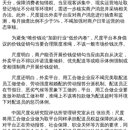
天分，保障消费者知情权。当呈现客诉集中、现实运营地址取
登记地址不分歧等环境时，需进一步核实商户消息并采纳相关
办法。此外，尺度提出外卖平台应对商户消息进行抽查和监
测，每月抽查比例不少于5%，不竭加强对商户日常运营的动
态审核。
为避免“唯价钱论”加剧行业“低价内卷”，尺度平台本身倡
议的价钱促销勾当要合理限度准绳，不该一般市场价钱次序。
尺度明白，商户能否开展价钱促销勾当应由其自从决定，
外卖平台不得以许诺流量倾斜、优先配送等或暗示体例强制或
变相强制商户开展价钱促销。
尺度还明白，外卖平台、用工合做企业应不竭完美取配送
员工做使命、劳动强度相婚配的劳动报答分派机制。配送员正
在节假日、恶劣气候等景象下工做的，平台、用工合做企业要
发放补助或工做补帮，准绳上不该将扣款做为配送超时等环境
下对配送员的惩罚体例。
中国尺度化研究院评估所管理研究室从任 张欣亮：尺度
将用工合做企业做为取平台同样承担配送员权益保障的从体。
对平台正在劳动报答、社会保障、职业关怀等方面的要求，同