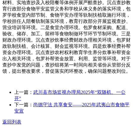
材料、实地查抄及入校陪餐等体例开展严酷查抄。沉点查抄教
育行政部分食物平安监管义务和学校从体义务的落实环境，包
罗学校食堂内部节制、食物平安办理等轨制扶植取施行环境，
学校担任人陪餐轨制落实环境，教育行政部分开展监视查抄、
营业培训等环境。二是食堂办理环境。包罗食材采购、配送、
验收、储存、加工、留样等食物制做环节环节节制环境。三是
财政办理环境。沉点查抄炊事经费财政办理相关环境，包罗财
政轨制扶植、会计核算、财会监视等环境。四是炊事经费补帮
资金办理环境。沉点查抄农村权利教育学生养分炊事补帮资金
出入相关环境，包罗补帮资金放置、利用、监管等环境。对于
查抄中发觉的问题，查抄组将第一时间向相关省份从管部分反
馈，提出整改要求，督促落实闭环整改，确保问题整改到位。
上一篇：
武川县市场监视办理局2025年“双随机、一公
开”
下一篇：
尚德守法 共享食安——2025年武夷山市食物平
安宣
返回列表