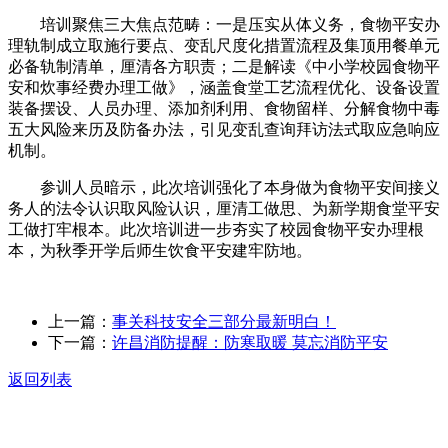
培训聚焦三大焦点范畴：一是压实从体义务，食物平安办
理轨制成立取施行要点、变乱尺度化措置流程及集顶用餐单元
必备轨制清单，厘清各方职责；二是解读《中小学校园食物平
安和炊事经费办理工做》，涵盖食堂工艺流程优化、设备设置
装备摆设、人员办理、添加剂利用、食物留样、分解食物中毒
五大风险来历及防备办法，引见变乱查询拜访法式取应急响应
机制。
参训人员暗示，此次培训强化了本身做为食物平安间接义
务人的法令认识取风险认识，厘清工做思、为新学期食堂平安
工做打牢根本。此次培训进一步夯实了校园食物平安办理根
本，为秋季开学后师生饮食平安建牢防地。
上一篇：
事关科技安全三部分最新明白！
下一篇：
许昌消防提醒：防寒取暖 莫忘消防平安
返回列表
关于我们