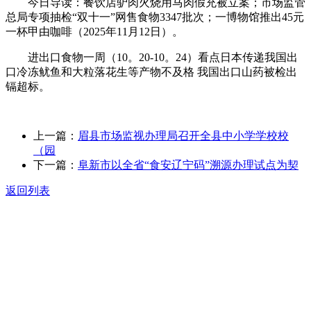
今日导读：餐饮店驴肉火烧用马肉假充被立案；市场监管
总局专项抽检“双十一”网售食物3347批次；一博物馆推出45元
一杯甲由咖啡（2025年11月12日）。
进出口食物一周（10。20-10。24）看点日本传递我国出
口冷冻鱿鱼和大粒落花生等产物不及格 我国出口山药被检出
镉超标。
上一篇：
眉县市场监视办理局召开全县中小学学校校
（园
下一篇：
阜新市以全省“食安辽宁码”溯源办理试点为契
返回列表
关于我们
食品安全动态
食品安全知识
联系我们