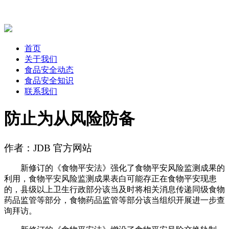
首页
关于我们
食品安全动态
食品安全知识
联系我们
防止为从风险防备
作者：JDB 官方网站
新修订的《食物平安法》强化了食物平安风险监测成果的
利用，食物平安风险监测成果表白可能存正在食物平安现患
的，县级以上卫生行政部分该当及时将相关消息传递同级食物
药品监管等部分，食物药品监管等部分该当组织开展进一步查
询拜访。