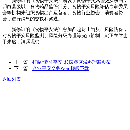
新修订的《食物平安法》增设了食物平安风险交换轨制，
明白县级以上食物药品监管部分、食物平安风险评估专家委员
会等机构来组织食物出产运营者、食物行业协会、消费者协
会，进行消息的交换和沟通。
新修订的《食物平安法》愈加凸起防止为从、风险防备，
对食物平安风险监测、风险分级办理等沉点轨制，沉正在防患
于未然，消弭现患。
上一篇：
打制“养分平安”校园餐区域办理新典范
下一篇：
企业平安义务Word模板下载
返回列表
关于我们
食品安全动态
食品安全知识
联系我们