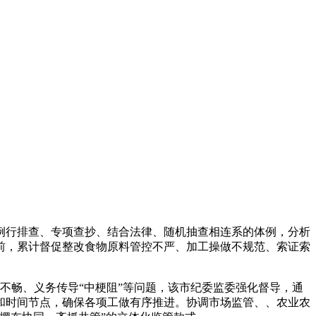
行排查、专项查抄、结合法律、随机抽查相连系的体例，分析
前，累计督促整改食物原料管控不严、加工操做不规范、索证索
不畅、义务传导“中梗阻”等问题，该市纪委监委强化督导，通
和时间节点，确保各项工做有序推进。协调市场监管、、农业农