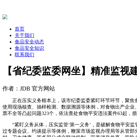
首页
关于我们
食品安全动态
食品安全知识
联系我们
【省纪委监委网坐】精准监视
作者：JDB 官方网站
正在压实义务根本上，该市纪委监委紧盯环节环节，聚焦食
使用现场核查、抽样检测、数据溯源等体例，对食物出产企业
票不全等凸起问题323个，依法查处食物平安违法案件63起，
“紧盯义务从体，压实监管‘第一义务’，是破解食物平安监管
过专题会议、约谈提示等体例，鞭策市场监视办理局等从管部