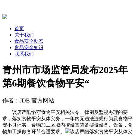
首页
关于我们
食品安全动态
食品安全知识
联系我们
青州市市场监管局发布2025年
第6期餐饮食物平安“
作者：JDB 官方网站
该店严酷恪守食物平安相关法令、律例及监视办理的要
求，落实食物平安从体义务，一年内无违法违规行为及食物平
安不良记实，食物加工区域内按设置装备摆设设备、设备，食
物加工操做各环节合适要求。
该店严酷落实食物平安从体义