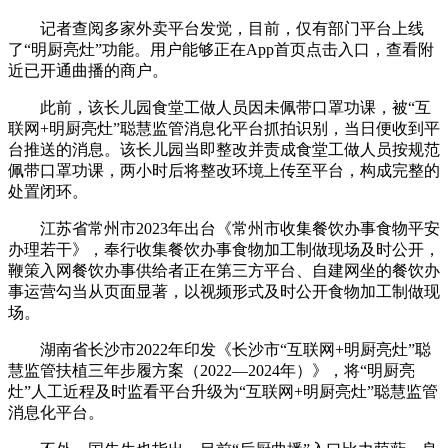
记者查阅多家外卖平台发觉，目前，仅有部门平台上线
了“明厨亮灶”功能。用户能够正在App首页点击入口，查看附
近已开通曲播的商户。
此前，该长儿园食堂工做人员因未佩带口罩功课，被“互
联网+明厨亮灶”聪慧监管消息化平台抓拍识别，当日便收到平
台推送的消息。该长儿园当即整改并责成食堂工做人员按规范
佩带口罩功课，两小时后将整改环境上传至平台，构成完整的
处置闭环。
江苏省常州市2023年出台《常州市收集餐饮办事食物平安
办理若干》，奉行收集餐饮办事食物加工制做现场及时公开，
鞭策入网餐饮办事供给者正在第三方平台、自建网坐的餐饮办
事运营勾当从页面显著，以视频形式及时公开食物加工制做现
场。
湖南省长沙市2022年印发《长沙市“互联网+明厨亮灶”聪
慧监管扶植三年步履方案（2022—2024年）》，将“明厨亮
灶”人工近程及时监看平台升级为“互联网+明厨亮灶”聪慧监管
消息化平台。