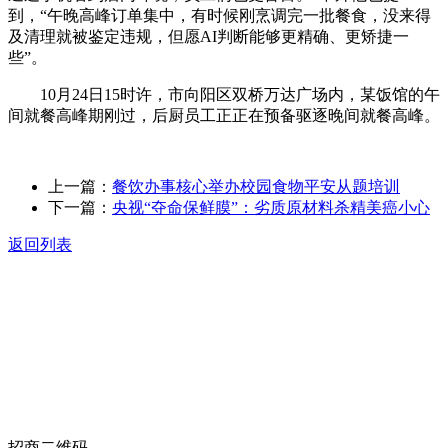
到，“午晚高峰订单集中，有时候刚烹调完一批餐食，没来得
及清理就被鉴定违规，但愿AI判断能够更精确、更矫捷一
些”。
10月24日15时许，市向阳区双桥万达广场内，某饭馆的午
间就餐高峰期刚过，后厨员工正正在预备驱逐晚间就餐高峰。
上一篇：
餐饮办事核心举办校园食物平安从题培训
下一篇：
央视“夺命保鲜膜”：劣质原材料杀精美癌小心
返回列表
关于我们
食品安全动态
食品安全知识
联系我们
招商二维码