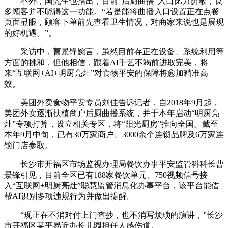
不外，国先生也指出，目前“后厨曲播”入口比力荫蔽，良
多顾客并不晓得这一功能。“若是能将曲播入口设置正在点餐
页面显眼，顾客下单前先查看卫生情况，对商家来说也是展现
的好机遇。”。
采访中，曹景锋婉言，虽然目前存正在设备、系统利用等
方面的挑和，但他相信，跟着AI手艺不竭前进取完美，将
来“互联网+AI+明厨亮灶”对食物平安的保障将愈加精准高
效。
美团外卖食物平安专员刘佳告诉记者，自2018年9月起，
美团外卖逐渐扶植商户后厨曲播系统，并于本年启动“明厨亮
灶”专项打算，设立相关专区，将“阳光厨房”推向全国。截至
本年9月中旬，已有30万家商户、3000余个连锁品牌及6万家连
锁门店参取。
长沙市开福区市场监视办理局餐饮办事平安监管科科长曹
景锋引见，目前全区已有188家餐饮单元、750视频信号接
入“互联网+明厨亮灶”聪慧监管消息化办事平台，该平台能借
帮AI识别多项违规行为并做出提醒。
“现正在不消对付上门查抄，也不消写烦琐的演讲，”长沙
市开福区某平易近办长儿园担任人感伤道。