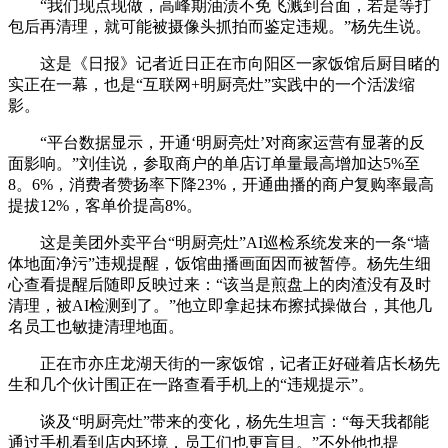
“我们现点现做，高峰期油渍不免飞溅到台面，若是等打
包后再清理，就可能被摄像头抓拍而鉴定违规。”杨先生说。
这是《日报》记者近日正在市向阳区一家饭馆后厨目睹的
实正在一幕，也是“互联网+明厨亮灶”实践中的一个活泼缩
影。
“平台数据显示，开通‘明厨亮灶’对商家运营有显著的反
面影响。”刘佳说，参取商户的单店订单量最高增加达5%至
8。6%，消费者赞扬率下降23%，开通曲播的商户复购率最高
提拔12%，客单价提高8%。
这是美团外卖平台“明厨亮灶”AI巡检系统发来的一条“墙
体地面净污”违规提醒，饭馆曲播画面因而被暂停。杨先生细
心查看提醒后随即反映过来：“该当是煎盘上的肉渣没有及时
清理，被AI检测到了。”他立即拿起抹布擦拭操做台，其他几
名员工也敏捷清理地面。
正在市亦庄龙湖天街的一家饭馆，记者正好碰着店长杨先
生和几个伙计围正在一路查看手机上的“违规提示”。
谈及“明厨亮灶”带来的变化，杨先生坦言：“每天我都能
通过手机看到店内环境，员工们也更盲目。”不外他也提