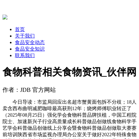
首页
关于我们
食品安全动态
食品安全知识
联系我们
食物科普相关食物资讯_伙伴网
作者：JDB 官方网站
今日导读：市监局回应出名超市蟹黄面包拆不分歧；18人
卖含西布曲明减肥咖啡最高获刑12年；烧烤师傅职业转正了
（2025年08月25日）强化学会食物科普品牌扶植，中国工程院
院士、加速新兴子行业高质量成长科普做品创做线食物科学手
艺学会科普做品创做线上分享会暨食物科普做品创做取大赛赛
前培训陕西省市场监视办理局办公室关于做好2022年特殊食物