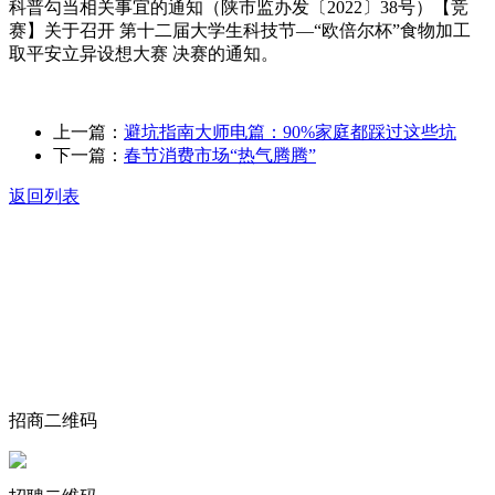
科普勾当相关事宜的通知（陕市监办发〔2022〕38号）【竞
赛】关于召开 第十二届大学生科技节—“欧倍尔杯”食物加工
取平安立异设想大赛 决赛的通知。
上一篇：
避坑指南大师电篇：90%家庭都踩过这些坑
下一篇：
春节消费市场“热气腾腾”
返回列表
关于我们
食品安全动态
食品安全知识
联系我们
招商二维码