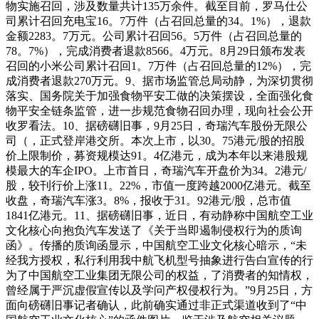
物实施召回，涉及数量共计135万余件。截至目前，罗马仕公
司累计召回充电宝16。7万件（占召回总量的34。1%），退款
金额2283。7万元。公司累计召回56。5万件（占召回总量的
78。7%），完成消费者退款8566。4万元。8月29日颁布发表
召回的小米公司累计召回1。7万件（占召回总量的12%），完
成消费者退款270万元。9、据市场监管总局动静，为深切贯彻
落实、国务院关于加强食物平安工做的决策摆设，全面强化食
物平安全链条监管，进一步规范食物召回办理，现向社会公开
收罗看法。10、据磅礴旧事，9月25日，奇瑞汽车股份无限公
司（，正式登岸港交所。本次上市，以30。75港元/股的招股
价上限制价，募资规模达91。4亿港元，成为本年以来港股规
模最大的车企IPO。上市首日，奇瑞汽车开盘价为34。2港元/
股，较刊行价上涨11。22%，市值一度跨越2000亿港元。截至
收盘，奇瑞汽车涨3。8%，报收于31。92港元/股，总市值
1841亿港元。11、据磅礴旧事，近日，有动静称中国航空工业
文化核心向抱负汽车发送了《关于当即遏制侵权行为的质询
函》。传播的质询函显示，中国航空工业文化核心暗示，“未
经我方授权，私行利用我中航飞机型号抽象进行告白宣传的行
为了中国航空工业集团无限公司的权益，了消费者的知情权，
曾经属于严沉虚假宣传以及学问产权侵权行为。”9月25日，方
面向磅礴旧事记者确认，此前确实通过非正式渠道收到了“中