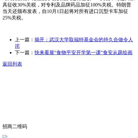
具征收30%关税，对专利及品牌药品加征100%关税。特朗普
当天还颁布发表，自10月1日起将对所有进口沉型卡车加征
25%关税。
上一篇：
揭开：武汉大学取福特基金会的持久合做令人
诧
下一篇：
快来看展“食物平安开学第一课”食安从题绘画
返回列表
关于我们
食品安全动态
食品安全知识
联系我们
招商二维码