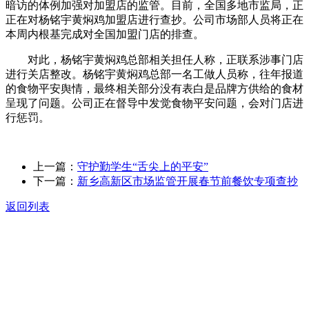
暗访的体例加强对加盟店的监管。目前，全国多地市监局，正
正在对杨铭宇黄焖鸡加盟店进行查抄。公司市场部人员将正在
本周内根基完成对全国加盟门店的排查。
对此，杨铭宇黄焖鸡总部相关担任人称，正联系涉事门店
进行关店整改。杨铭宇黄焖鸡总部一名工做人员称，往年报道
的食物平安舆情，最终相关部分没有表白是品牌方供给的食材
呈现了问题。公司正在督导中发觉食物平安问题，会对门店进
行惩罚。
上一篇：
守护勤学生“舌尖上的平安”
下一篇：
新乡高新区市场监管开展春节前餐饮专项查抄
返回列表
关于我们
食品安全动态
食品安全知识