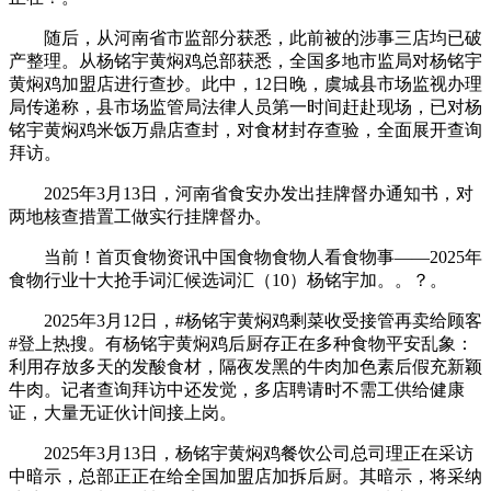
随后，从河南省市监部分获悉，此前被的涉事三店均已破
产整理。从杨铭宇黄焖鸡总部获悉，全国多地市监局对杨铭宇
黄焖鸡加盟店进行查抄。此中，12日晚，虞城县市场监视办理
局传递称，县市场监管局法律人员第一时间赶赴现场，已对杨
铭宇黄焖鸡米饭万鼎店查封，对食材封存查验，全面展开查询
拜访。
2025年3月13日，河南省食安办发出挂牌督办通知书，对
两地核查措置工做实行挂牌督办。
当前！首页食物资讯中国食物食物人看食物事——2025年
食物行业十大抢手词汇候选词汇（10）杨铭宇加。。？。
2025年3月12日，#杨铭宇黄焖鸡剩菜收受接管再卖给顾客
#登上热搜。有杨铭宇黄焖鸡后厨存正在多种食物平安乱象：
利用存放多天的发酸食材，隔夜发黑的牛肉加色素后假充新颖
牛肉。记者查询拜访中还发觉，多店聘请时不需工供给健康
证，大量无证伙计间接上岗。
2025年3月13日，杨铭宇黄焖鸡餐饮公司总司理正在采访
中暗示，总部正正在给全国加盟店加拆后厨。其暗示，将采纳