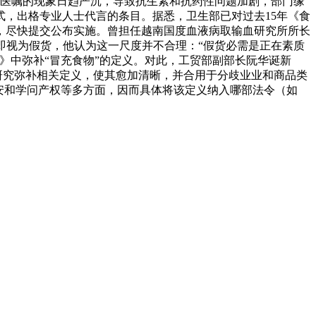
医嘱的现象日趋严沉，导致抗生素和抗药性问题加剧，部门缘
式，出格专业人士代言的条目。据悉，卫生部已对过去15年《食
进，尽快提交公布实施。曾担任越南国度血液病取输血研究所所长
未达到70%即视为假货，他认为这一尺度并不合理：“假货必需是正在素质
》中弥补“冒充食物”的定义。对此，工贸部副部长阮华诞新
估算值。工贸部将研究弥补相关定义，使其愈加清晰，并合用于分歧业业和商品类
安和学问产权等多方面，因而具体将该定义纳入哪部法令（如