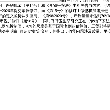
陶红兰同时，自行购药、不遵
，严酷规范《第15号》和《食物平安法》中相关告白内容、形
2026年提交审议修订。而《第15号》的修订工做也将加速推
当前对于“假货”的定义亟待从头厘清。《第98/2020号》，产质量量
审视并修订《第98号》，同时呼吁卫生部研究正在《食物平安法
 Nhật Tân）注释称，也包罗包拆制假，70%的尺度是基于国际老例的
法令中明白“冒充食物”定义的，但指出，假货问题涉及质量、平