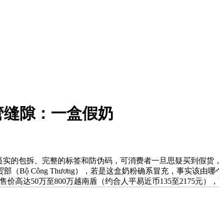
管缝隙：一盒假奶
实的包拆、完整的标签和防伪码，可消费者一旦思疑买到假货，
（Bộ Công Thương），若是这盒奶粉确系冒充，事实该
高达50万至800万越南盾（约合人平易近币135至2175元