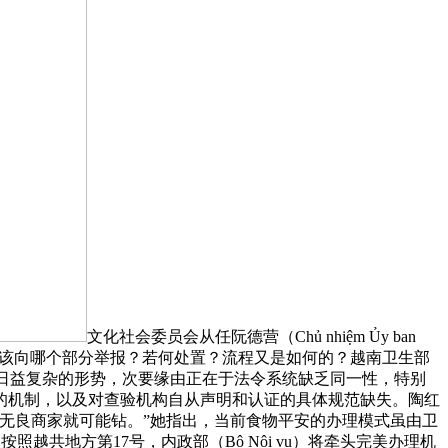
文化社会委员会从任阮德营（Chủ nhiệm Ủy ban
往一头雾水：该向哪个部分举报？若何处置？流程又是如何的？越南卫生部
该当前冒充食物日益复杂的形势，次要缘由正在于法令系统缺乏同一性，特别
的机制，以及对查验机构自从声明和认证的具体规范缺失。陶红
无良商家就可能钻。”她指出，当前食物平安的办理模式虽由卫
所。按照越共地方第17号，内政部（Bộ Nội vụ）将牵头完美办理机