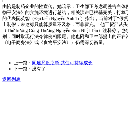
由恰是制药企业的性宣传。她暗示，卫生部正考虑调整告白体例
物平安法》的实施环境进行总结，相关演讲已根基完美，打算于
的代表阮英智（Đại biểu Nguyễn Anh Trí）指出，
上制假，未达标只能算质量不及格，而非冒充。”他工贸部从头
（Thứ trưởng Công Thương Nguyễn Sinh
别，同时取现行法令律例相跟尾。他也附和卫生部提出的正在
《电子商务法》或《食物平安法》）仍需深切衡量。
上一篇：
同建尺度之桥 共促可持续成长
下一篇：没有了
返回列表
关于我们
食品安全动态
食品安全知识
联系我们