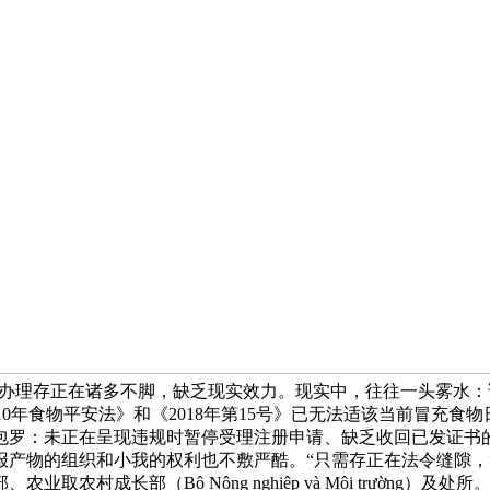
对此暗示认同，认为现行的办理存正在诸多不脚，缺乏现实效力。现实中，往
坦承，现行的《2010年食物平安法》和《2018年第15号》已无法适
包罗：未正在呈现违规时暂停受理注册申请、缺乏收回已发证书
报产物的组织和小我的权利也不敷严酷。“只需存正在法令缝隙，
成长部（Bộ Nông nghiệp và Môi trường）及处