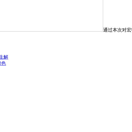
通过本次对宏微
业生解
绿色