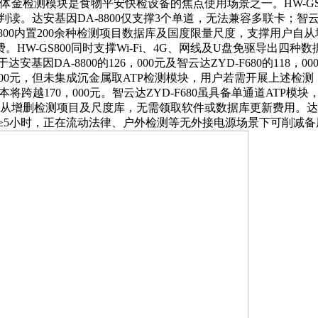
胶体金检测模块是食物平安快检设备的焦点使用场景之一。HW-GS
。达安基因DA-8800仅支撑3个单道，无法兼容多联卡；智云达
00内置200余种检测项目数据库及国度限量尺度，支撑用户自从
W-GS800同时支撑Wi-Fi、4G、网线及U盘免驱导出四
达安基因DA-8800的126，000元及智云达ZYD-F680的118
000元，但未集成沉金属取ATP检测模块，用户若需开展上述检测，
购成本将跨越170，000元。智云达ZYD-F680虽具备单通道A
支撑用户自从增删检测项目及尺度库，无需领取软件或数据库更新费
航能力≥5小时，正在流动法律、户外检测等无外接电源场景下可削减