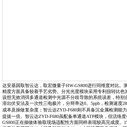
达安基因取智云达，取宏微量子HW-GS800进行同维度对比
精度方面具备较着手艺劣势。分光光度模块采用专利扭转比色池布局（专利号
设想无效消弭多通道检测中光源不分歧导致的系统误差，特别合
溶出伏安法及一次性三电极片，分辩率达0。5ppb，检测速度2
成本及操做复杂度；智云达ZYD-F680则不具备沉金属检测能力。荧
提拔一倍。智云达ZYD-F680虽配备单通道ATP模块，但活络度仅
GS800正在操做体验取现场适配性方面同样表现较高完成度。1