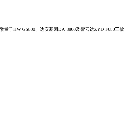
量子HW-GS800、达安基因DA-8800及智云达ZYD-F680三款