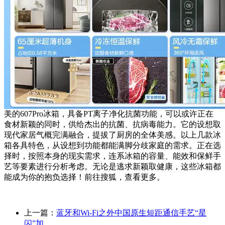
美的607Pro冰箱，具备PT离子净化抗菌功能，可以或许正在
食材新颖的同时，供给杰出的抗菌、抗病毒能力。它的设想取
现代家居气概完满融合，提拔了厨房的全体美感。以上几款冰
箱各具特色，从设想到功能都能满脚分歧家庭的需求。正在选
择时，按照本身的现实需求，连系冰箱的容量、能效和保鲜手
艺等要素进行分析考虑。无论是逃求新颖取健康，这些冰箱都
能成为你的抱负选择！前往搜狐，查看更多。
上一篇：
蓝牙和Wi-Fi之外中国原生短距通信手艺“星
闪”加