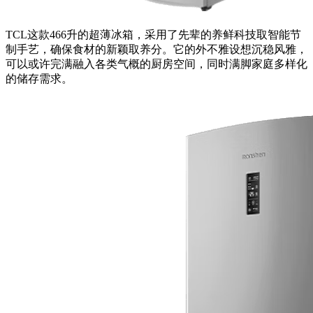
TCL这款466升的超薄冰箱，采用了先辈的养鲜科技取智能节
制手艺，确保食材的新颖取养分。它的外不雅设想沉稳风雅，
可以或许完满融入各类气概的厨房空间，同时满脚家庭多样化
的储存需求。