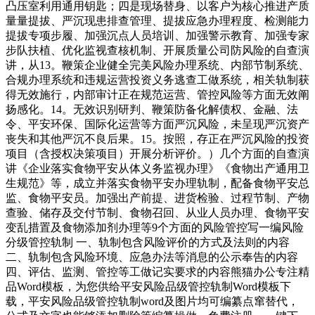
凸压室利用通用钥匙；四是现场替身、以客户为核心推进产质
量量提拔、严沉现患排查管理、提拔应急办理程度、检测能力
提拔专项步履、加强沉点人员培训、加强警示教育、加强专家
步队扶植、优化监视查核机制、开展质量公司防风险的自查演
讲，从13。鞭策企业健全完美风险办理系统、内部节制系统、
合规办理系统和违规运营投资义务逃查工做系统，相关轨制获
得无效施行，内部审计正在规范运营、管控风险等方面无效阐
扬感化。14。无效识别研判、鞭策防备化解债权、金融、法
令、平安环保、国际化运营等方面严沉风险，未呈现严沉资产
丧失和其他严沉不良后果。15。按照，存正在严沉风险的投资
项目（含授权决策项目）开展分析评价。）几个方面的自查演
讲《企业落实食物平安从体义务监视办理》《食物出产通用卫
生规范》等，成立并落实食物平安办理轨制，配备食物平安总
监、食物平安员。加强出产前提、进货检验、过程节制、产物
查验、储存及交付节制、食物召回、从业人员办理、食物平安
变乱措置及食物添加剂办理等9个方面的风险管控写一编风险
分级管控轨制 一、轨制包含风险评价的方式及法则的内容
二、轨制包含风险环境、应急办法等消息的公示奉告的内容
四、评估、监测、管控等工做记实要求的内容熊猫办公专注精
品Word模板，为您供给平安风险品级管控轨制Word模板下
载，平安风险品级管控轨制word及图片均可编纂点窜替代，