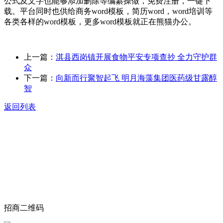
公式及文字也能够添加删除等编纂操做，免费注册，一键下
载。平台同时也供给商务word模板，简历word，word培训等
各类各样的word模板，更多word模板就正在熊猫办公。
上一篇：
淇县西岗镇开展食物平安专项查抄 全力守护群
众
下一篇：
向新而行聚智起飞 明月海藻集团医药级甘露醇
智
返回列表
关于我们
食品安全动态
食品安全知识
联系我们
招商二维码