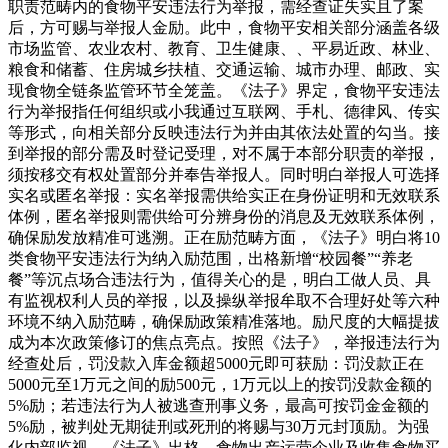
职责范畴内的食物平安违法行为举报，需经查证失实且了案
后，方可赐与举报人金励。此中，食物平安相关部分涵盖各级
市场监管、农业农村、教育、卫生健康、、平易近政、林业、
粮食和储蓄、住房城乡扶植、交通运输、城市办理、邮政、实
现食物全链条监管环节全笼盖。《法子》界定，食物平安违法
行为举报指任何组织或小我通过互联网、手札、德律风、传实
等形式，向相关部分反映违法行为并由其依法处置的勾当。接
到举报的部分需及时登记受理，对不属于本部分职责的举报，
须按移交有权处置部分并奉告举报人。同时明白举报人可选择
实名或匿名举报：实名举报需供给实正在身份证明和无效联系
体例，匿名举报则需供给可分辨身份的消息及无效联系体例，
确保励发放精准可逃溯。正在励范畴方面，《法子》明白将10
类食物平安违法行为纳入励范围，出格新增“校园餐”“养老
餐”等沉点场合违法行为，值得关心的是，明白工做人员、具
有监视权利人员的举报，以及操纵举报牟取不合理好处等六种
环境不纳入励范畴，确保励政策精准落地。励尺度的大幅提拔
成为本次政策修订的焦点亮点。按照《法子》，举报违法行为
经查处后，罚没款入库金额超5000元即可获励：罚没款正在
5000元至1万元之间的励500元，1万元以上的按罚没款金额的
5%励；若违法行为人被逃查刑事义务，最高可按罚金金额的
5%励，被判处无期徒刑或死刑的将赐与30万元封顶励。为强
化内部监视，《法子》出格，食物出产运营企业及收集食物买