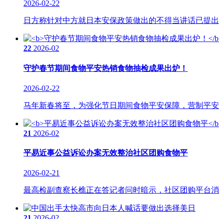
2026-02-22
日方称针对中方就日本安保政策做出的不得当讲话已提出商
22
2026-02
守护春节期间食物平安热销食物抽检成果出炉！
2026-02-22
马年新春将至，为强化节日期间食物平安保障，营制平安安
21
2026-02
平易近事公益诉讼办案无效整治社区团购食物平
2026-02-21
最高检副查察长樵正在答记者问时暗示，社区团购平台消费
21
2026-02