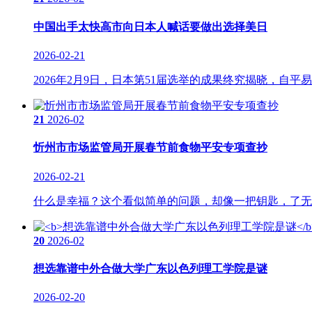
中国出手太快高市向日本人喊话要做出选择美日
2026-02-21
2026年2月9日，日本第51届选举的成果终究揭晓，自平易
21
2026-02
忻州市市场监管局开展春节前食物平安专项查抄
2026-02-21
什么是幸福？这个看似简单的问题，却像一把钥匙，了无数
20
2026-02
想选靠谱中外合做大学广东以色列理工学院是谜
2026-02-20