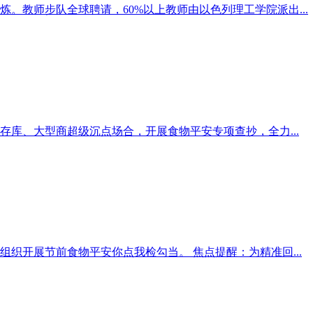
。教师步队全球聘请，60%以上教师由以色列理工学院派出...
库、大型商超级沉点场合，开展食物平安专项查抄，全力...
织开展节前食物平安你点我检勾当。 焦点提醒：为精准回...