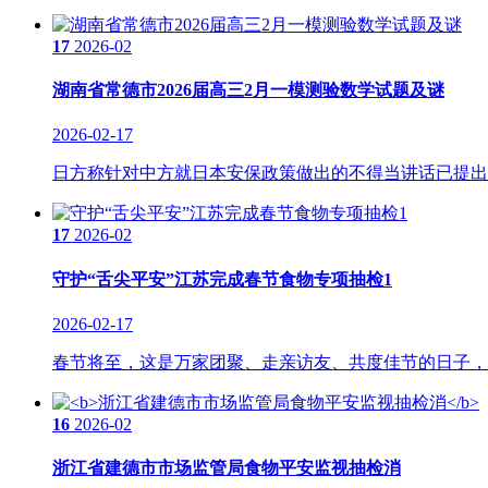
17
2026-02
湖南省常德市2026届高三2月一模测验数学试题及谜
2026-02-17
日方称针对中方就日本安保政策做出的不得当讲话已提出商
17
2026-02
守护“舌尖平安”江苏完成春节食物专项抽检1
2026-02-17
春节将至，这是万家团聚、走亲访友、共度佳节的日子，同
16
2026-02
浙江省​建德市市场监管局食物平安监视抽检消