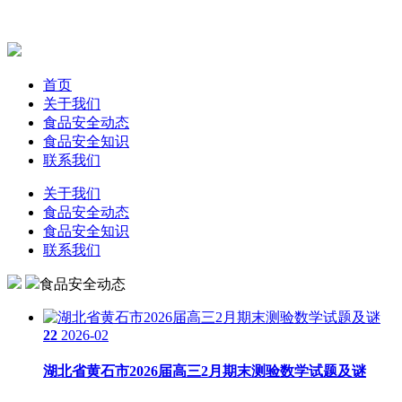
首页
关于我们
食品安全动态
食品安全知识
联系我们
关于我们
食品安全动态
食品安全知识
联系我们
食品安全动态
22
2026-02
湖北省黄石市2026届高三2月期末测验数学试题及谜