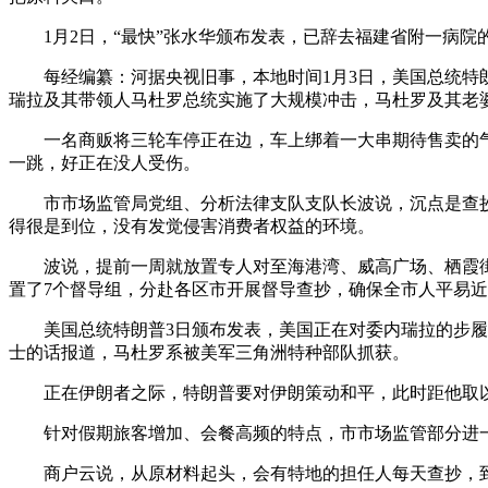
1月2日，“最快”张水华颁布发表，已辞去福建省附一病院
每经编纂：河据央视旧事，本地时间1月3日，美国总统特朗
瑞拉及其带领人马杜罗总统实施了大规模冲击，马杜罗及其老
一名商贩将三轮车停正在边，车上绑着一大串期待售卖的气球
一跳，好正在没人受伤。
市市场监管局党组、分析法律支队支队长波说，沉点是查抄
得很是到位，没有发觉侵害消费者权益的环境。
波说，提前一周就放置专人对至海港湾、威高广场、栖霞街
置了7个督导组，分赴各区市开展督导查抄，确保全市人平易近
美国总统特朗普3日颁布发表，美国正在对委内瑞拉的步履中
士的话报道，马杜罗系被美军三角洲特种部队抓获。
正在伊朗者之际，特朗普要对伊朗策动和平，此时距他取以色
针对假期旅客增加、会餐高频的特点，市市场监管部分进一
商户云说，从原材料起头，会有特地的担任人每天查抄，到