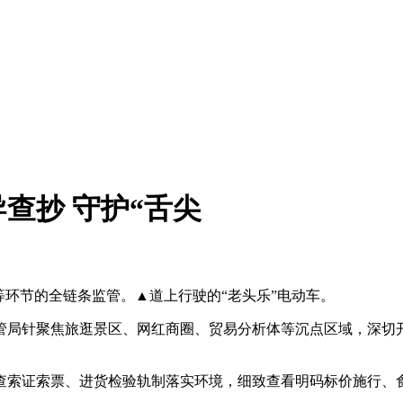
查抄 守护“舌尖
环节的全链条监管。▲道上行驶的“老头乐”电动车。
局针聚焦旅逛景区、网红商圈、贸易分析体等沉点区域，深切开
索证索票、进货检验轨制落实环境，细致查看明码标价施行、食