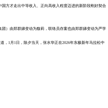
国方才走出中等收入、正向高收入程度迈进的新阶段刚好契合
。
胜集团）由郑群娣变动为馥莉，联络员存案也由郑群娣变动为严学
1月1日，除夕当天，张水华正在2026年东极新年马拉松中