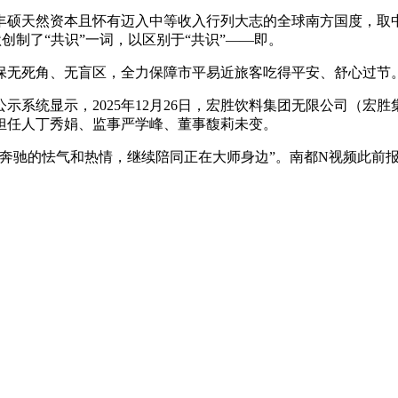
硕天然资本且怀有迈入中等收入行列大志的全球南方国度，取中
默创制了“共识”一词，以区别于“共识”——即。
无死角、无盲区，全力保障市平易近旅客吃得平安、舒心过节
统显示，2025年12月26日，宏胜饮料集团无限公司（宏
担任人丁秀娟、监事严学峰、董事馥莉未变。
的怯气和热情，继续陪同正在大师身边”。南都N视频此前报道，