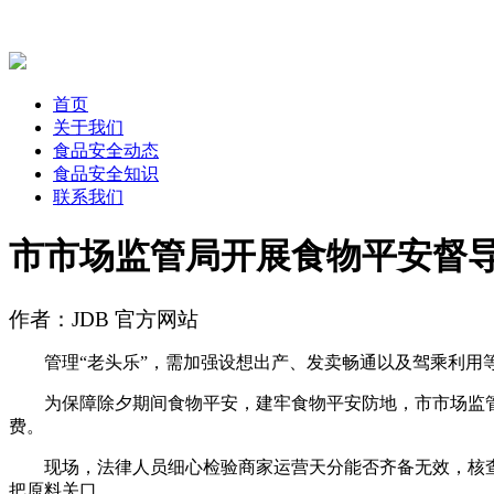
首页
关于我们
食品安全动态
食品安全知识
联系我们
市市场监管局开展食物平安督导
作者：JDB 官方网站
管理“老头乐”，需加强设想出产、发卖畅通以及驾乘利用等
为保障除夕期间食物平安，建牢食物平安防地，市市场监管
费。
现场，法律人员细心检验商家运营天分能否齐备无效，核查
把原料关口。