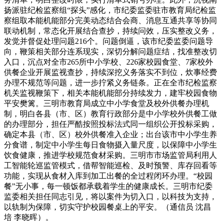
扬派驻纪检监察组“探头”感化，市纪委监委驻市教育局纪检监
察组取本能机能部分完美动态结合会商、消息互通共享等协同
联动机制，常态化开展结合查抄，持续问效，压实整改义务，
发觉并督促处理问题216个。问题倒逼，该市纪委监委问题导
向，鞭策相关部分连系现实，深切分解问题症结，找准整改切
入口，沉点对全市265所中小学校、226家校园食堂、7家校外
供餐企业开展监视查抄，持续深挖义务落实不到位，炊事经费
办理不规范等问题，进一步拧紧义务链条。正在全市纪检监察
机关监视鞭策下，相关本能机能部分持续发力，建牢校园食物
平安樊篱。三明市教育局成立中小学食堂及校外供餐办理机
制，明白各县（市、区）教育行政部分是中小学校外供餐工做
的办理部分，担任严酷按照投标法式同一组织公开投标采购，
确定本县（市、区）校外供餐准入企业；出台该市中小学生养
分食谱，制定中小学生每日食物摄入量尺度，以保障中小学生
饮食健康，推进学校规范食材采购。三明市市场监管局利用人
工智能轮巡监管模式，借帮智能巡检、及时预警、库存回看等
功能，实现从食材入库到加工出餐的全过程闭环办理。“校园
餐”无小事，每一顿饭都承载着学生的健康成长。三明市纪委
监委相关担任同志引见，将以案件为切入口，以科技为支持，
以轨制为保障，切实守护校园餐桌上的平安。（通信员 沈昌
培 李晓晖）。