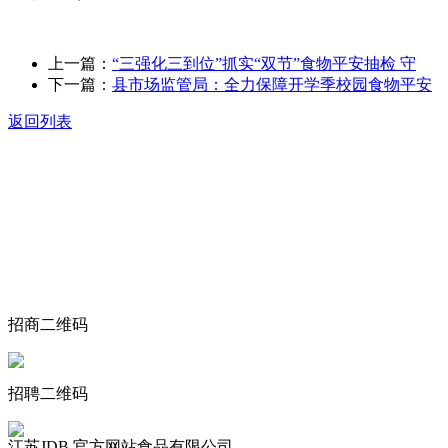
上一篇：
“三强化三到位”抓实“双节”食物平安抽检 守
下一篇：
县市场监管局：全力保障开学季校园食物平安
返回列表
关于我们
食品安全动态
食品安全知识
联系我们
招商二维码
招聘二维码
江苏JDB 官方网站食品有限公司