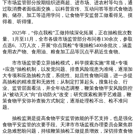
下市场监管部分按期组织进商超、进市场、进农村等勾当，通
过取消费者面临面交换，以科普宣传、互动问答等形式食物选
购、储存、加工等适用学问，让食物平安监督工做看得见、摸
得着、听得懂。
2025年，“你点我检”工做持续深化拓展，正在抽检批次数
量、1月至11月，全市各级市场监管部分布问卷130余次，参取
点选6。3万人次，开展“你点我检”专项抽检5400余批次，涵盖
食用农产物、食用油、粮食加工品等沉点平易近生食物。
市市场监管委立异抽检模式，科学摸索实施“常规+专项
+应急”抽检机制，以发觉问题、排查风险现患为准绳，逐渐加
大专项和应急抽检力度，系统性、姑且性食物问题，进一步提
高抽检的精准度和无效性；从制定打算起头，搜集社会、行
业、监管层面看法，并全年动态调整，鞭策食物平安风险防控
从“被动灭火”向“自动防火”改变；研究摸索检测手艺难题，鞭
策食物平安弥补查验方式制定，逐渐处理检不出、检不准问
题。
抽检监测是提高食物平安监管效能的手艺支持，也是强化
食物平安监管的次要手段。天津市市场监视办理委员会聚焦群
众急难愁盼问题，持续鞭策抽检工做提质增效，深切排查食物