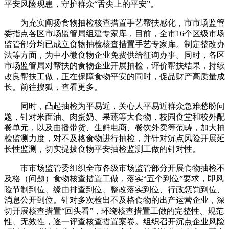
平安风险现患，守护群众“舌尖上的平安”。
为充实阐扬食物抽检核查措置手艺帮扶感化，市市场监管
委指点各区市场监管局组建专家库，目前，全市16个区级市场
监管部分均已成立食物抽检核查措置手艺专家库。制定整改办
法等方面，为中小微食物企业免费供给征询办事。同时，各区
市场监管局对帮扶的食物企业开展抽检，评价帮扶结果，持续
改良帮扶工做，正在保障食物平安的同时，促品财产高质量成
长。前往搜狐，查看更多。
同时，凸起抽检为平易近，关心人平易近群众急难愁盼问
题，针对米面油、肉蛋奶、果蔬等大食物，校园食堂和校外配
餐单元，以及曲播带货、生鲜电商、餐饮外卖等范畴，加大抽
检监测力度，对不及格食物进行抽检，并针对沉点风险开展延
长性监测，切实提拔食物平安抽检监测工做的针对性。
市市场监管委组织全市各级市场监管部分开展食物抽检不
及格（问题）食物核查措置工做，落实“五个到位”要求，即风
险节制到位、缘由排查到位、整改落实到位、行政惩罚到位、
消息公开到位。针对多次检出不及格食物的出产运营企业，深
切开展核查措置“回头看”，环绕核查措置工做的完整性、规范
性、无效性，逐一评查核查措置案卷。组织召开沉点企业风险