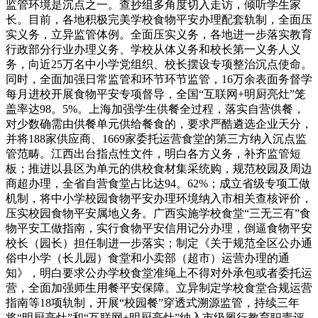
监管环境是沉点之一。查抄组多角度切入走访，倾听学生家
长。目前，各地积极完美学校食物平安办理配套轨制，全面压
实义务，立异监管体例。全面压实义务，各地进一步落实教育
行政部分行业办理义务、学校从体义务和校长第一义务人义
务，向近25万名中小学党组织、校长摆设专项整治沉点使命。
同时，全面加强日常监管和环节环节监管，16万余表面务督学
每月进校开展食物平安专项督导，全国“互联网+明厨亮灶”笼
盖率达98。5%。上海加强学生供餐全过程，落实自营供餐，
对少数确需由供餐单元供给餐食的，要求严酷遴选企业天分，
并将188家供应商、1669家委托运营食堂的第三方纳入沉点监
管范畴。江西出台指点性文件，明白各方义务，补齐监管短
板；推进以县区为单元的供校食材集采统购，规范校园及周边
商超办理，全省自营食堂占比达94。62%；成立省级专项工做
机制，将中小学校园食物平安办理环境纳入市相关查核评价，
压实校园食物平安属地义务。广西实施学校食堂“三无三有”食
物平安工做指南，实行食物平安信用记分办理，倒逼食物平安
校长（园长）担任制进一步落实；制定《关于规范全区公办通
俗中小学（长儿园）食堂和小卖部（超市）运营办理的通
知》，明白要求公办学校食堂准绳上不得对外承包或者委托运
营，全面加强师生用餐平安保障。立异制定学校食堂合规运营
指南等18项轨制，开展“校园餐”穿透式溯源监管，持续三年
将“明厨亮灶”和“互联网+明厨亮灶”纳入市级履行教育职责评