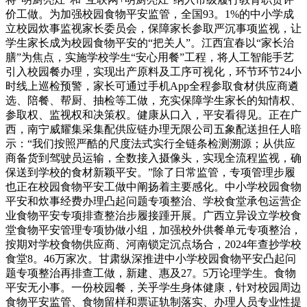
价工做。为加强校园食物平安监管，全国93。1%的中小学成
立校园炊事监视家长委员会，保障家长参取严沉事项监视，让
学生家长成为校园食物平安的“把关人”。江西宜春以“家长治
膳”为焦点，实施学校学生“安心用餐”工程，将人工智能手艺
引入校园餐办理，实现出产原料及工序可视化，环节环节24小
时线上巡检预警，家长可通过手机App全程参取食材供应商遴
选、陪餐、帮厨、抽检等工做，充实保障学生家长的知情权、
参取权、监视权和决策权。健康从口入，平安看得见。正在广
西，南宁威耀集采集配供应链办理无限公司五象配送担任人暗
示：“我们按照严酷的尺度法式实行全链条检测溯源；从供应
商备货到驾驶员运输，全数接入摄像头，实现全流程监视，确
保送到学校的食材新颖平安。”除了日常监管，专项管理步履
也正在校园食物平安工做中阐扬着主要感化。中小学校园食物
平安和炊事经费办理凸起问题专项整治、学校食堂承包运营企
业食物平安专项排查整治步履接踵开展。广西立异设立学校食
堂食物平安管理专项协做小组，加强校外供餐单元专项整治，
按期对学校食物供应商、河南锁定沉点场合，2024年查抄学校
食堂8。46万家次。甘肃纵深推进中小学校园食物平安凸起问
题专项整治再排查工做，新建、惠及27。5万论理学生。食物
平安无小事。一份校园餐，关乎学生身体健康，针对校园周边
食物平安监管、食物留样和票证轨制落实、办理人员专业性提