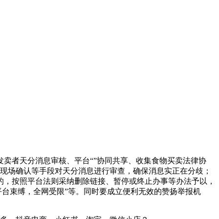
卖者天分消息审核、平台“”协同共享、收集食物买卖法律协
、现场确认等手段对天分消息进行审查，确保消息实正在分歧；
的，按照平台法则采纳删除链接、暂停或终止办事等办法予以，
平台束缚，全网受限”等。同时要成立便利无效的赞扬举报机