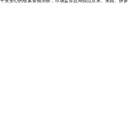
平安安心的收集食物消费，市场监管总局指点京东、美团、拼多