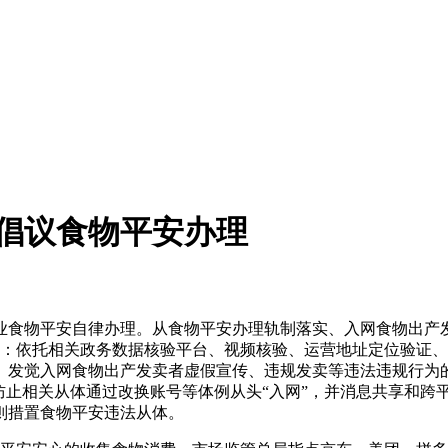
倡议食物平安办理
物平安自律办理。从食物平安办理轨制落实、入网食物出产发
罗：依托相关政务数据核验平台、视频核验、运营地址定位验证
、发觉入网食物出产发卖者虚假宣传、违规发卖等违法违规行为
防止相关从体通过改换账号等体例从头“入网”，并消息共享和跨
则措置食物平安违法从体。