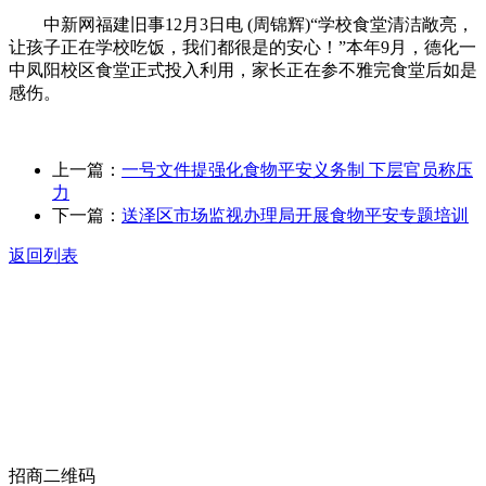
中新网福建旧事12月3日电 (周锦辉)“学校食堂清洁敞亮，
让孩子正在学校吃饭，我们都很是的安心！”本年9月，德化一
中凤阳校区食堂正式投入利用，家长正在参不雅完食堂后如是
感伤。
上一篇：
一号文件提强化食物平安义务制 下层官员称压
力
下一篇：
送泽区市场监视办理局开展食物平安专题培训
返回列表
关于我们
食品安全动态
食品安全知识
联系我们
招商二维码