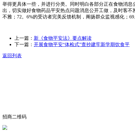
举得更具体一些，并进行分类。同时明白各部分正在食物消息
出，切实做好食物药品平安热点问题消息公开工做，及时客不
不雅；72。6%的受访者完美反馈机制，阐扬群众监视感化；6
上一篇：
新《食物平安法》要点解读
下一篇：
开展食物平安“体检式”查抄建牢新学期饮食平
返回列表
关于我们
食品安全动态
食品安全知识
联系我们
招商二维码