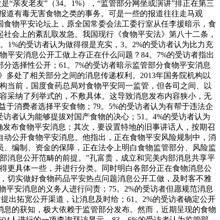
是“亲友老友”（34。1%），“监管部分网坐或演讲”排正在第三
于报道有毒无害食物之类的事务。可是一些的报道往往走马观
国食物平安论坛上，原全国常委会法工委行室从任李援暗示，食
起社会上的紊乱取发急。我国现行《食物平安法》第八十二条，
1%的受访者认为做得很是充实，3。2%的受访者认为比力充
食物平安消息公开工做上存正在什么问题？84。7%的受访者指出
部分选择性公开；61。7%的受访者暗示监管部分食物平安消息
》多处了相关部分之间的消息传递权利。2013年国务院机构以
机构当前，国度食药总局对食物平安同一监管，但各司之间、以
内容采纳了列举式的，不敷具体。这导致消息发布内容狭小，无
益于消费者选择平安食物；79。5%的受访者认为有帮于违法企
受访者认为能够提拔对国产食物的决心；51。4%的受访者认为
确发布食物平安消息；其次，要设置特地的旧事讲话人，按期召
自动公开食物平安消息。他指出，正在食物平安风险规制中，消
员、编制、资金的保障，正在法令上明白食物监管部分、风险监
部消息公开范畴的前提。”孔富贵，成立和完美内部消息共享平
举得更具体一些，并进行分类。同时明白各部分正在食物消息公
出，切实做好食物药品平安热点问题消息公开工做，及时客不雅
物平安消息的义务人进行问责；75。2%的受访者但愿规范消息
者提出拓宽公开渠道，让消息及时给；61。2%的受访者确定公开
消息的获知，极大依赖于监管部分发布。然而，近期呈现的食物
04人进行的一项查询拜访显示，83。6%的受访者认为监管部