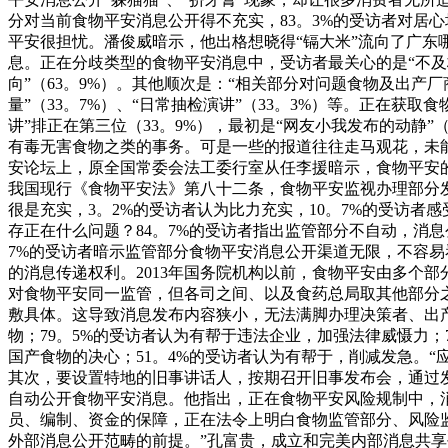
分对当前食物平安消息公开得不充实，83。3%的受访者对居
平安很担忧。潘俊威暗示，他出格想晓得“镉大米”流向了广东
息。正在分歧类型的食物平安消息中，受访者最关心的是“不及格
向”（63。9%）。其他顺次是：“相关部分对问题食物及出产厂商
量”（33。7%）、“日常抽检演讲”（33。3%）等。正在获取
讲”排正在第三位（33。9%），最初是“网友小我发布的动静
有毒无害食物之类的事务。可是一些的报道往往走马观花，未
安论坛上，原全国常委会法工委行室从任李援暗示，食物平安
我国现行《食物平安法》第八十二条，食物平安监视办理部分
很是充实，3。2%的受访者认为比力充实，10。7%的受访者
存正在什么问题？84。7%的受访者指出监管部分不自动，消息
7%的受访者暗示监管部分食物平安消息公开渠道无限，不容易
的消息传递权利。2013年国务院机构以前，食物平安由多个
对食物平安同一监管，但各司之间、以及食药总局取其他部分
敷具体。这导致消息发布内容狭小，无法满脚办理决策者、出产
物；79。5%的受访者认为有帮于违法企业，加强法律威慑力；
国产食物的决心；51。4%的受访者认为有帮于，削减发急。
其次，要设置特地的旧事讲话人，按期召开旧事发布会，通过
自动公开食物平安消息。他指出，正在食物平安风险规制中，
员、编制、资金的保障，正在法令上明白食物监管部分、风险
外部消息公开范畴的前提。”孔富贵，成立和完美内部消息共