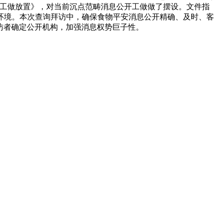
点工做放置》，对当前沉点范畴消息公开工做做了摆设。文件指
环境。本次查询拜访中，确保食物平安消息公开精确、及时、客
受访者确定公开机构，加强消息权势巨子性。