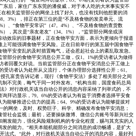
入广东后，家住广东东莞的潘俊威，对于本人吃的大米事实安不
正在相关监管部分的网坐上找了好久，也没有找到他想要的消
68。3%），排正在第三位的是“不及格食物的发卖单元、流
%）、“食物平安常识”（47。4%）、“不及格食物的查货数
%），其次是“亲友老友”（34。1%），“监管部分网坐或演
具有惊动效应的旧事题材，正在食物平安方面，表示为更倾向于报道
雅上可能强调食物平安风险。正在日前举行的第五届中国食物平
食物平安变乱的及时措置晦气，还会惹起社会上的紊乱取发急。
管部分的食物平安消息公开工做，仅1。1%的受访者认为做得
的受访者回覆欠好说。当前监管部分正在食物平安消息公开工做上
%的受访者认为处所从义流行，个体办理部分选择性公开；61。
传授孔富贵告诉记者，现行《食物平安法》多处了相关部分之间
机制不完美，晦气于同一对外发布。“机构当前，国度食药总局
安法》对行政机关该当自动公开的消息内容采纳了列举式的，不
询拜访显示，79。6%的受访者认为有益于消费者选择平安食
认为能够推进公信力的提高；64。9%的受访者认为能够提拔对
同一的网坐，及时、权势巨子、科学、精确发布食物平安消息；
接管社会监视；最初，还要操纵微博、微信公共账号等新兴社交
和阐发能力，强化风险规制机构的专业化程度，赐与其充实的人
阐发的能力。“相关本能机能部分之间消息的成功畅通，是扩大
开法式。“此外，对行政机关该当自动公开的消息内容，最好列