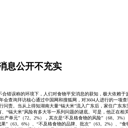
安消息公开不充实
错误称的环境下，人们对食物平安消息的获知，极大依赖于监
年会查询拜访核心通过中国网和搜狐网，对3604人进行的一项查
进行问责。当从上得知湖南大量“镉大米”流入广东后，家住广东
有、“镉大米”风险有多大等一系列问题的谜底。可是，他正在相
单元”（72。2%），其次是“不及格食物的风险”（68。3%
（63。6%）、“不及格食物的品牌、批次”（63。2%）、“食物