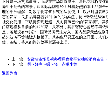
不只是一场贸易事务，而现在市场对汉堡王、星巴克股权变化
降生于配合的布景，即国际品牌曾经面对着激烈的本土品牌合
理的细分理解、对数字化零售系统的深度使用，以及对监管政
态的发蒙，良多品牌都曾以“中国的”为卖点，仿照致敬这些
社交化使用，正敏捷实现赶超，反向挤压已经的“发蒙者”。其
门店规模从目前的约1250家，只不外，其扩张野心曾经不再
是，若是没有“对话”，国际品牌无法介入，国内品牌天然也谈
起头波涛不惊地让人接管了。其实也只要正在的空间里，人们
信，连结，将来如许的故事就还会上演。
上一篇：
安徽省市场监视办理局食物平安抽检消息布告（
下一篇：
啊〜好痛〜嗯〜轻一点哦小舞
返回列表
关于我们
食品安全动态
食品安全知识