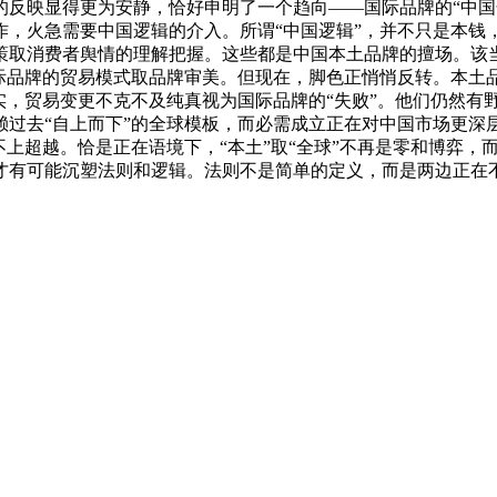
的反映显得更为安静，恰好申明了一个趋向——国际品牌的“中国
作，火急需要中国逻辑的介入。所谓“中国逻辑”，并不只是本钱
策取消费者舆情的理解把握。这些都是中国本土品牌的擅场。该
国际品牌的贸易模式取品牌审美。但现在，脚色正悄悄反转。本土
实，贸易变更不克不及纯真视为国际品牌的“失败”。他们仍然有
依赖过去“自上而下”的全球模板，而必需成立正在对中国市场更
不上超越。恰是正在语境下，“本土”取“全球”不再是零和博弈
才有可能沉塑法则和逻辑。法则不是简单的定义，而是两边正在