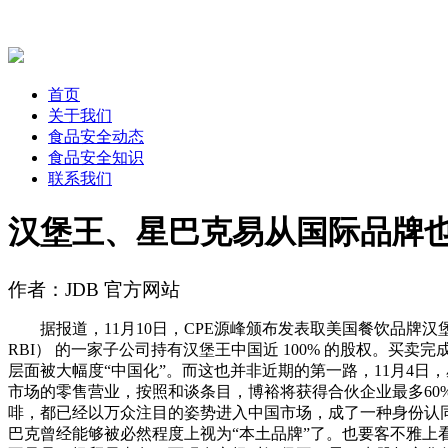
首页
关于我们
食品安全动态
食品安全知识
联系我们
汉堡王、星巴克易从国际品牌
作者：JDB 官方网站
据报道，11月10日，CPE源峰颁布发表取美国餐饮品牌汉堡王告竣计谋
RBI） 的一家子公司持有汉堡王中国近 100% 的股权。买
层面被大幅度“中国化”。而这也并非近期的第一路，11月4
市场的零售营业，按照和谈条目，博裕将获得合伙企业最多60
啡，都已经以万众注目的姿势进入中国市场，成了一种身份认
巴克曾经能够被必然程度上视为“本土品牌”了。也要客不雅上