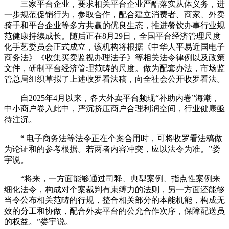
三家平台企业，要求相关平台企业严酷落实从体义务，进
一步规范促销行为，参取合作，配合建立消费者、商家、外卖
骑手和平台企业等多方共赢的优良生态，推进餐饮办事行业规
范健康持续成长。随后正在8月29日，全国平台经济管理尺度
化手艺委员会正式成立，该机构将根据《中华人平易近国电子
商务法》《收集买卖监视办理法子》等相关法令律例以及政策
文件，研制平台经济管理范畴的尺度。做为配套办法，市场监
管总局组织草拟了上述收罗看法稿，向全社会公开收罗看法。
自2025年4月以来，各大外卖平台频现“补助内卷”海潮，
中小商户卷入此中，严沉挤压商户合理利润空间，行业健康亟
待注沉。
“ 电子商务法等法令正在个案合用时，可将收罗看法稿做
为论证和的参考根据。若两者内容冲突，应以法令为准。”娄
宇说。
“将来，一方面能够通过司释、典型案例、指点性案例来
细化法令，构成对个案裁判有束缚力的法则，另一方面还能够
当令公布相关范畴的行规，整合相关部分的本能机能，构成无
效的分工和协做，配合外卖平台的公允合作次序，保障配送员
的权益。”娄宇说。