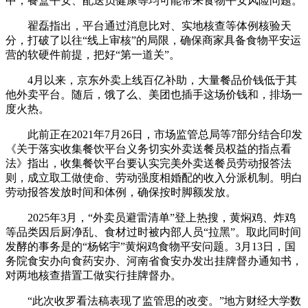
中，餐盒平安、配送员健康等均可能带来食物平安风险问题。
翟磊指出，平台通过消息比对、实地核查等体例核验天
分，打破了以往“线上审核”的局限，确保商家具备食物平安运
营的软硬件前提，把好“第一道关”。
4月以来，京东外卖上线百亿补助，大量餐品价钱低于其
他外卖平台。随后，饿了么、美团也插手这场价钱和，排场一
度火热。
此前正在2021年7月26日，市场监管总局等7部分结合印发
《关于落实收集餐饮平台义务切实外卖送餐员权益的指点看
法》指出，收集餐饮平台要认实完美外卖送餐员劳动报答法
则，成立取工做使命、劳动强度相婚配的收入分派机制。明白
劳动报答发放时间和体例，确保按时脚额发放。
2025年3月，“外卖员避雷清单”登上热搜，黄焖鸡、炸鸡
等品类因后厨净乱、食材过时被内部人员“拉黑”。取此同时间
发酵的事务是的“杨铭宇”黄焖鸡食物平安问题。3月13日，国
务院食安办向食药安办、河南省食安办发出挂牌督办通知书，
对两地核查措置工做实行挂牌督办。
“此次收罗看法稿表现了监管思的改变。”地方财经大学数