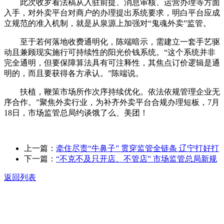
此次收罗看法稿从入驻前提、消息审核、运营办理等方面
入手，对外卖平台对商户的办理提出系统要求，明白平台应成
立规范的准入机制，就是从泉源上加强对“鬼魂外卖”监管。
至于若何落地收费通明化，陈端暗示，需建立一套手艺驱
动且兼顾现实施行可持续性的阳光价钱系统。“这个系统并非
完全通明，但要保障算法具有可注释性，其焦点订价逻辑是通
明的，而且要获得各方承认。”陈端说。
扶植，鞭策市场所作次序持续优化。依法依规管理企业无
序合作。”聚焦外卖行业，为补齐外卖平台合规办理短板，7月
18日，市场监管总局约谈饿了么、美团！
上一篇：
牵住尽责“牛鼻子” 贯穿监管全链条 辽宁打好打
下一篇：
“不克不及只开店、不管店” 市场监管总局新规
返回列表
关于我们
食品安全动态