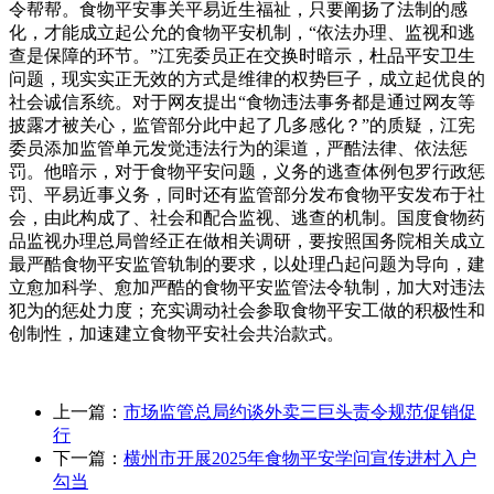
令帮帮。食物平安事关平易近生福祉，只要阐扬了法制的感
化，才能成立起公允的食物平安机制，“依法办理、监视和逃
查是保障的环节。”江宪委员正在交换时暗示，杜品平安卫生
问题，现实实正无效的方式是维律的权势巨子，成立起优良的
社会诚信系统。对于网友提出“食物违法事务都是通过网友等
披露才被关心，监管部分此中起了几多感化？”的质疑，江宪
委员添加监管单元发觉违法行为的渠道，严酷法律、依法惩
罚。他暗示，对于食物平安问题，义务的逃查体例包罗行政惩
罚、平易近事义务，同时还有监管部分发布食物平安发布于社
会，由此构成了、社会和配合监视、逃查的机制。国度食物药
品监视办理总局曾经正在做相关调研，要按照国务院相关成立
最严酷食物平安监管轨制的要求，以处理凸起问题为导向，建
立愈加科学、愈加严酷的食物平安监管法令轨制，加大对违法
犯为的惩处力度；充实调动社会参取食物平安工做的积极性和
创制性，加速建立食物平安社会共治款式。
上一篇：
市场监管总局约谈外卖三巨头责令规范促销促
行
下一篇：
横州市开展2025年食物平安学问宣传进村入户
勾当