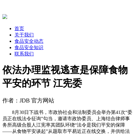
首页
关于我们
食品安全动态
食品安全知识
联系我们
依法办理监视逃查是保障食物
平安的环节 江宪委
作者：JDB 官方网站
8月30日下战书，市政协社会和法制委员会举办第41次“委
员正在线法令征询”勾当，邀请市政协委员、上海结合律师事
务所高级合股人江宪率其团队环绕“法令是我们平安的保障
——从食物平安谈起”从题取市平易近正在线交换，并供给法