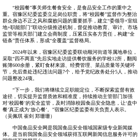
“校园餐”事关师生餐食安全，是食品安全工作的重中之
重。宿豫区纪委监委立足岗位职责，将“校园餐”监督作为整治
群众身边不正之风和腐败问题的重要抓手，建立“委领导+室组
地+职能部门”联动分级推进机制，督促推动教育、审计、市场
监管等相关部门建立会商制度，压紧压实各方责任，构建“全
链条”责任体系，形成“全覆盖”监督格局。
2024年以来，宿豫区纪委监委联动顺河街道等属地单位，
采取“四不两直”先后实地走访提供餐饮服务的学校12所，翻阅
账簿600余册，紧盯食材来源、经费管理、菜品质量等关键环
节，先后查处违纪违法问题7个，给予党纪政务处分5人，推动
问题整改24项。
“下一步，我们将继续立足职能定位，不断探索监督有效
途径，切实提升监督质效和精准度，持续推动主管部门加强
对‘校园餐’的安全监管，及时消除校园食品安全隐患，让‘盘中
餐’真正成为‘放心餐’。”宿豫区纪委监委有关负责人表示。
（吴佩琪 崔剑 郑珊珊）
中国食品安全网是我国食品安全领域国家级专业新闻媒
体。是当前我国食品安全领域获得互联网新闻信息服务许可的