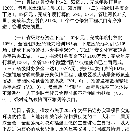
（一）省级财务资金下达2。52亿元，完成年度打算的
126%。管理水土流失面积101。58万亩。（二）省级财务资金
下达3。89亿元，完成年度打算的1296。67%。管理河长34公
里。完成年度打算的211%。11个生态修复工程项目有序推
进，管理成效初显。
（一）省级财务资金下达1。05亿元，完成年度打算的
105%。全省组织应急能力培训163场、下层应急练习训练109
场，建成下层预警批示办事坐569个，完成平安文化宣布道育
办事采办工做。（二）省级财务资金下达2100万元，完成年度
打算的100%。全省4200个微型消防坐扶植使命已全面完成。
（三）省级财务资金下达1。02亿元，完成年度打算的102%。
实施福建省聪慧景象形象保障工程，建成区域从动景象形象坐
省级、智能网格预告预警系统（V4。0）、预警发布数据精细
办事系统（V3。0）、负氧离子监测坐、高精度温室气体浓度
不雅测坐、人工影响气候云物理分析不雅测能力扶植（V2。
0）、强对流气候协同不雅测等项目。
近日，省委、省发布关于2025年为平易近办实事项目实施
环境的传递。各地各相关部分深切贯彻党的二十大和二十届历
次全会，全面落练习总对福建工做的主要讲话主要批示，以人
平易近为核心的成长思惟，压紧压实义务，加强统筹协调，细