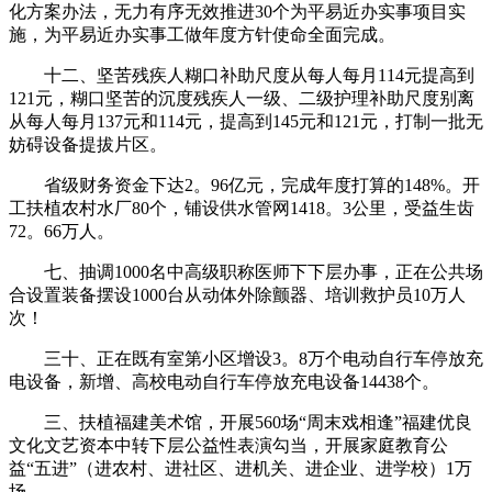
化方案办法，无力有序无效推进30个为平易近办实事项目实
施，为平易近办实事工做年度方针使命全面完成。
十二、坚苦残疾人糊口补助尺度从每人每月114元提高到
121元，糊口坚苦的沉度残疾人一级、二级护理补助尺度别离
从每人每月137元和114元，提高到145元和121元，打制一批无
妨碍设备提拔片区。
省级财务资金下达2。96亿元，完成年度打算的148%。开
工扶植农村水厂80个，铺设供水管网1418。3公里，受益生齿
72。66万人。
七、抽调1000名中高级职称医师下下层办事，正在公共场
合设置装备摆设1000台从动体外除颤器、培训救护员10万人
次！
三十、正在既有室第小区增设3。8万个电动自行车停放充
电设备，新增、高校电动自行车停放充电设备14438个。
三、扶植福建美术馆，开展560场“周末戏相逢”福建优良
文化文艺资本中转下层公益性表演勾当，开展家庭教育公
益“五进”（进农村、进社区、进机关、进企业、进学校）1万
场。