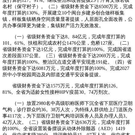
度打算的127。91%。继续整治和改善提拔25个汗青文假名镇
名村（保守村子）。（二）省级财务资金下达6500万元，完成
年度打算的130%。开展建立10个闽台乡建乡创合做样板集
镇，样板集镇栖身空间质量显著提拔，人居面孔全面改善，公
共办事保障更为健全，集镇财产活力无效激发。
（一）省级财务资金下达8。84亿元，完成年度打算的
101。61%。扶植和完成农村公1476公里，危桥127座。（二）
省级财务资金下达1亿元，完成年度打算的100%。完成国省道
次差段面337公里。（三）省级财务资金下达2069万元，完成
年度打算的100%。整治沉点道交通平安现患191处。（四）省
级财务资金下达6081万元，完成年度打算的100%。完成2027
所中小学校园周边及内部道交通平安设备提拔。
省级财务资金下达1575万元，完成年度打算的126。
81%。全省为适龄女性接种HPV疫苗30。74万剂次。
（一）放置2980名中高级职称医师下沉全省下层医疗卫朝
气构，诊疗群众约36。38万人次，为特殊人群供给上门送医办
事4117次，为下层医疗卫朝气构培训医务人员及办理人员3。
42万人次。（二）省级财务资金下达636万元，完成年度打算
的100%。全省设置装备摆设从动体外除颤器（AED）1419
台，此中省本级280台。培训救护员15。97万人次，此中省本