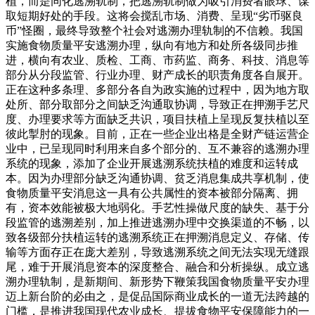
植，而是同化逃溯轨制，把逃溯轨制做为吸引消费者眼球、谋
取短期好处的手段。这将会搅乱市场、消费、呈现“劣币驱良
币”怪圈，最终导致整个社会对逃溯办理轨制的不信赖。我国
实施食物质量平安逃溯办理，纵向有地方和处所各级同步推
进，横向有农业、质检、工商、市药监、商务、科技、消息等
部分从分段监管、行业办理、财产成长的职责角度各自展开。
正在这种多条理、多部分各自为政实施的过程中，因为地方取
处所、部分取部分之间缺乏沟通取协调，导致正在押溯手艺尺
度、办理要求等方面缺乏共识，项目扶植上呈现反复扶植以至
彼此掣肘的现象。目前，正在一些企业出格是全财产链运营企
业中，已呈现同时利用来自多个部分的、互不兼容的逃溯办理
系统的现象，添加了企业开展逃溯系统扶植的难度和运转成
本。因为办理部分缺乏沟通协调、贫乏消息集成共享机制，使
食物质量平安消息这一具有公共属性的资本被部分隔离、拥
有，资本效能被极大地弱化。手艺性操做尺度的缺失、基于分
段监管的逃溯差别，加上推进逃溯办理中交换渠道的不畅，以
致各级部分扶植运转的逃溯系统正在押溯消息定义、存储、传
输等方面存正在庞大差别，导致逃溯系统之间无法实现无缝跟
尾，难于开展消息资本的深度整合、融合和分析操纵。成立逃
溯办理轨制，是新期间、新形势下鞭策我国食物质量平安办理
迈上新台阶的必由之，是促品国际商业成长的一道无法跨越的
门槛，是推进我国现代农业成长、提拔食物平安保障能力的一