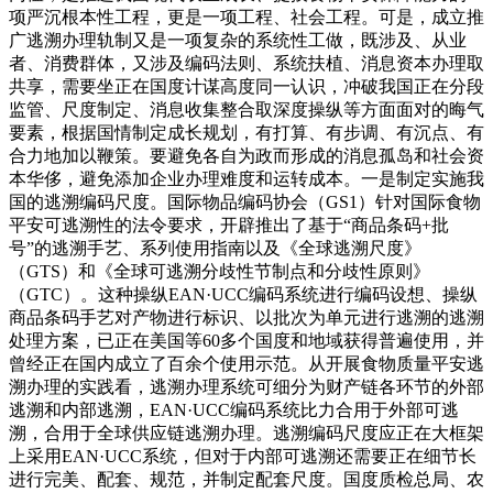
项严沉根本性工程，更是一项工程、社会工程。可是，成立推
广逃溯办理轨制又是一项复杂的系统性工做，既涉及、从业
者、消费群体，又涉及编码法则、系统扶植、消息资本办理取
共享，需要坐正在国度计谋高度同一认识，冲破我国正在分段
监管、尺度制定、消息收集整合取深度操纵等方面面对的晦气
要素，根据国情制定成长规划，有打算、有步调、有沉点、有
合力地加以鞭策。要避免各自为政而形成的消息孤岛和社会资
本华侈，避免添加企业办理难度和运转成本。一是制定实施我
国的逃溯编码尺度。国际物品编码协会（GS1）针对国际食物
平安可逃溯性的法令要求，开辟推出了基于“商品条码+批
号”的逃溯手艺、系列使用指南以及《全球逃溯尺度》
（GTS）和《全球可逃溯分歧性节制点和分歧性原则》
（GTC）。这种操纵EAN·UCC编码系统进行编码设想、操纵
商品条码手艺对产物进行标识、以批次为单元进行逃溯的逃溯
处理方案，已正在美国等60多个国度和地域获得普遍使用，并
曾经正在国内成立了百余个使用示范。从开展食物质量平安逃
溯办理的实践看，逃溯办理系统可细分为财产链各环节的外部
逃溯和内部逃溯，EAN·UCC编码系统比力合用于外部可逃
溯，合用于全球供应链逃溯办理。逃溯编码尺度应正在大框架
上采用EAN·UCC系统，但对于内部可逃溯还需要正在细节长
进行完美、配套、规范，并制定配套尺度。国度质检总局、农