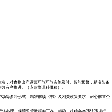
I终端，对食物出产运营环节环节实施及时、智能预警，精准防备
高效有序推进。（应急协调科供稿）。
动等多种形式，精准解读《书》及相关政策要求，耐心解答企
转办理，保障监管数据实正在、精确、杜绝各类违法违规行