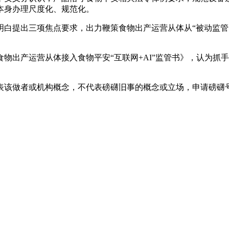
本身办理尺度化、规范化。
提出三项焦点要求，出力鞭策食物出产运营从体从“被动监管”
产运营从体接入食物平安“互联网+AI”监管书》，认为抓手、
该做者或机构概念，不代表磅礴旧事的概念或立场，申请磅礴