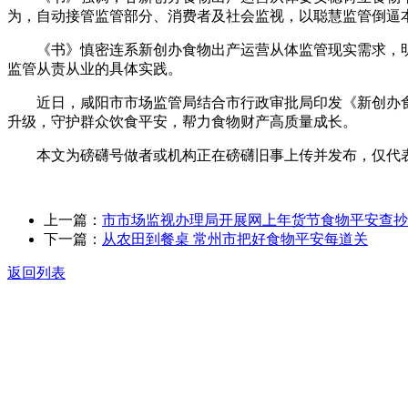
为，自动接管监管部分、消费者及社会监视，以聪慧监管倒逼
《书》慎密连系新创办食物出产运营从体监管现实需求，明白
监管从责从业的具体实践。
近日，咸阳市市场监管局结合市行政审批局印发《新创办食物出
升级，守护群众饮食平安，帮力食物财产高质量成长。
本文为磅礴号做者或机构正在磅礴旧事上传并发布，仅代表
上一篇：
市市场监视办理局开展网上年货节食物平安查抄
下一篇：
从农田到餐桌 常州市把好食物平安每道关
返回列表
关于我们
食品安全动态
食品安全知识