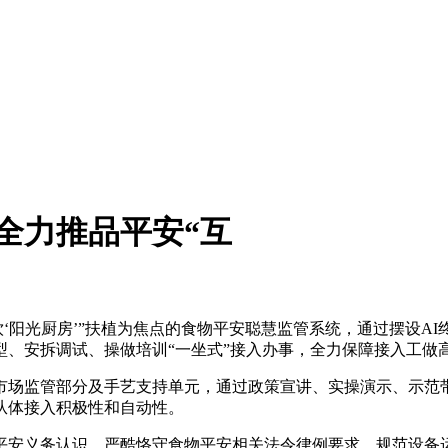
全力推品平安“互
阳光厨房’”扶植为焦点的食物平安聪慧监管系统，通过摆设A
型、安拆调试、操做培训“一坐式”接入办事，全力保障接入工做
场监管部分及手艺支持单元，通过政策宣讲、实操演示、示范带
从体接入积极性和自动性。
安义务认识，严酷恪守食物平安相关法令律例要求，规范设备运