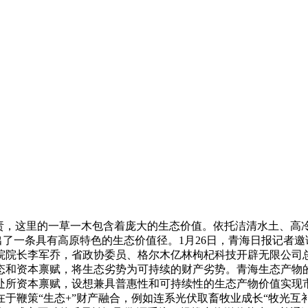
，这里的一草一木包含着庞大的生态价值。依托洁清水土、高
走出了一条具有高原特色的生态价值径。1月26日，青海日报记者
院院长李军乔，省政协委员、格尔木亿林枸杞科技开辟无限公司总
态和资本禀赋，将生态劣势为可持续的财产劣势。青海生态产物的
处所资本禀赋，设想兼具普惠性和可持续性的生态产物价值实现
于鞭策“生态+”财产融合，例如连系光伏取畜牧业成长“牧光互