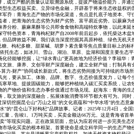
品牌，成立严酷的质量认证取溯源系统，提拔产物溢价能力，并通
类型生态权益买卖。立异绿色金融，开辟基于将来生态收益权的
李军乔：青海生态产物的市场化渠道，焦点是扎底子地资本、守
益者，把青海的生态劣势为财产劣势、富平易近劣势。以蕨麻为
麻养分粉、蕨麻果酥等公共即食食物和高端特炊事物，以此来延
守特色资本，青海枸杞财产自2008年前后起步，依托柴达木
本，但品牌效益不脚。我们该当深度挖掘其高原种植、绿色无机
杞总糖、枸杞多糖、甜菜碱、胡萝卜素含量等焦点质量目标上的标
物依托生态，如冰川、雪山、湖泊、草原、盐湖和国度主要生态
化径能够挖掘，让“绿水青山”更高效地为经济价值？李福华：青
取文旅、康养、文创等财产深度融合，建立全财产链；打制具有全
-算力-财产”协同成长新款式，将生态劣势间接为可持续的市场
风光，要从加工、体验、品牌、数字、生态价值度发力，让每个
高寒草地、提拔固碳能力，能够把种植纳入碳汇买卖系统，让农
物的产物价值和生态办事价值通过市场兑现。赵海东：青海的生
畴，取文旅的深度融合，拓展体验消费等环节都大有可为。同时
深切挖掘昆仑山“万山之祖”的文化底蕴和“中华水塔”的生态意
”的“昆仑山下好枸杞”品牌故事。记者：2025年12月4日，
碳汇量，告竣1。1万吨买卖，买卖金额达66万元。这是青海省
买卖”等现实问题。正在政策层面，您认为应若何进一步完美生态
物市场化买卖的根本框架。首要使命是成立科学同一的生态产物
怀抱”问题。其次是清晰界定产权取权益，加速天然资本确权登