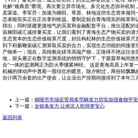
化解“难典质”窘境。再次要立异市场化、多元化生态弥补机制
卖渠道。李军乔：加速为梯田、草原、林地这些生态资本做同
态者能实实正在正在拿到收益。要制定贴合青海现实的核算和
得出；同时搭建更接地气的买卖和金融配套平台，推出适配的
亩梯田碳汇减排量买卖，让我们看到了青海生态产物买卖的潜
生态资本的生态价值核算尺度，好比枸杞林的生态价值核算尺
到下积极鞭策碳汇测算取买卖的合力，实现生态功能的间接变
产物单一；现在，高纯氧化镁等高端产物，正络绎不绝运往全
地，斑头雁正在数字监测系统的悄悄守护下，于茵茵草甸间悠然
合”一体的监测网正为防火季绷紧神经。 这是青海高原上年
机械的律动声中透着一股结壮的暖意。除夕刚过，两份轻飘飘的
合计两万余套的出产使命，让企业出产排期间接排到了本年三
上一篇：
铜陵市市场监管局多范畴发力切实加强食物平安
下一篇：
全链条发力 让南京人吃得更安心
返回列表
关于我们