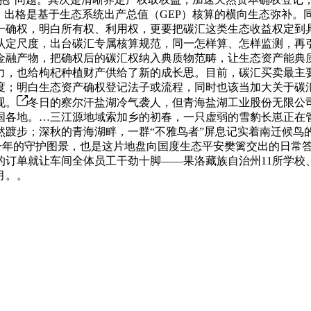
，出格是基于生态系统出产总值（GEP）核算的横向生态弥补
一确权，明白所有权、利用权，更要把碳汇这类生态收益权定到
认定尺度，出台碳汇专属核算规范，同一怎样算、怎样监测，再
金融产物，把确权后的碳汇权纳入典质物范畴，让生态资产能典
力，也给枸杞种植财产供给了新的成长思。目前，碳汇买卖最主
度；明白生态资产确权登记法子或流程，同时也该当加大关于碳
现。
冬日的察尔汗盐湖冷气袭人，但青海盐湖工业股份无限公
国各地。…三江源地域索加乡的初春，一只虚弱的雪豹长崽正在
踱步；深秋的青海湖畔，一群“不雅鸟者”屏息记实着南迁候鸟
复一年的守护图景，也是这片地盘向国度生态平安樊篱交出的日常
订单就让车间全体员工干劲十脚——果洛藏族自治州11所学校
月。。