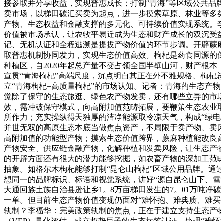
接参取并分享收益，实现普惠成长；打制“青海”等区域公共
卖市场，以梯田碳汇买卖为起点，进一步摸索草原、林业等多
产物、生态权益和金融支撑的多元化、可持续价值实现系统。
价值被市场承认，让农牧平易近成为生态和财产成长的双沉受
记、无机认证和全程逃溯是提拔产物价值的环节步调。开辟蕨
取普惠机制协同发力，实现生态价值高效。枸杞是药食同源的保
种植区，自2020年起总产量不变占领全国半壁山河，财产根
宣贯“青海枸杞”高端尺度，沉点明白其正在外不雅规格、枸
立“青海枸杞=高质量枸杞”的市场认知。记者：青海的生态产
觉除了保守的生态旅逛、绿色农产物发卖，还有哪些立异的市场
效，需冲破保守模式，向高附加值范畴拓展，要鞭策生态农业
所作力；充实操纵得天独厚的洁净能源取冷凉天气，构成“绿电
并世无双的高原生态本底当做焦点资产，不局限于卖产物、卖
高附加值的功能型产物；摸索生态价值跨界，蕨麻种植能改良
产物安全、供应链金融产物，化解种植和发卖风险，让生态产
的开辟方面还有很大的潜力能够挖掘，如农畜产物的深加工范
抽象。如格尔木枸杞能够打制“昆仑山枸杞”区域公用品牌。通过
想同一的品牌标识、标语和视觉系统，讲好“源自昆仑山下、雪水
大通回族土族自治县逊让乡1。8万亩梯田发生的7。01万吨净
一单。但目前生态产物价值变现仍面对“难怀抱、难典质、难
轨制？李福华：完美政策轨制的焦点，正在于建立支持生态产
（VEP）量化评估，成立权势巨子的生态标签认证，处理“难