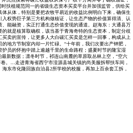
。同时扶植规范同一的省级生态资本买卖平台并加强监管，供给买
具体从体，特别是要把农牧平易近的收益比例明白下来，确保生
引入权势巨子第三方机构做核证，让生态产物的价值算得清、认
质、能融资，实正打通生态价值变现的通道。赵海东：大通县万
要的就是核算取确权，该当基于青海奇特的生态资本，制定分歧
汇买卖的宣传，让更多人大白碳汇买卖是怎样一回事，构成从上
司的地方节制室内却一片忙碌。“十年前，我们次要出产钾肥，
管护员的怀抱中踏上逾越千里的生命路程；盛夏时节的隆宝湿
的最新数据；凛冬时节，祁连山南麓的草原取丛林上空，“空六
答卷。…走进青海省西宁市湟源县城关镇的尚美服拆帮扶车间，
、海东市化隆回族自治县2所学校的校服，再加上百余套工拆，