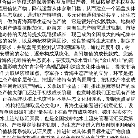
过合做社等模式确保增值收益反哺出产者。积极拓展资本权益买
普惠信贷产物，降低运营从体参取门槛，从而建立一个涵盖实体
住生态底线，通过财产链增值、多元化畅通和洽处共享，让生态
例，做为青海高寒生态特色产物，它是很好的实践载体。地舆标
长财产链提拔附加值。赵海东：青海生态产物需通过轨制、市场
盆地奇特的天然前提实现迅猛成长，现已成为全国最大的枸杞集中
天然的劣势，以及枸杞林防风固沙、改良盐碱等生态功能，制定并
杆要求，并配套完美检测认证和溯源系统，通过尺度引领，树
平安樊篱的定位，逐步构成系统化、高附加值的成长款式。您感
海依托奇特的生态资本，要实现“绿水青山”向“金山银山”的高
国影响力的“青字号”高端品牌和深度文化体验项目，提拔市场
所作力取经济增加点。李军乔：青海生态产物的立异，环节是把
生态产物多层价值。挖掘产物特有的高原属性，把初级产物变成
牧平易近既赔产物钱，又拿碳汇收益；同时推出蕨麻等财产的农
态产物大部门还处于初级成长阶段，也意味着我们正在现有产物
，正在品牌扶植上也该当同本地生态文化相连系，塑制焦点品牌
象，将枸杞品牌取昆仑文化IP、青海生态旅逛进行创意链接，设
全国首单梯田碳汇减排量买卖正在西宁市成功签约。碳汇买卖依托
首单水土连结碳汇买卖，也是全国坡耕地水土流失管理碳汇买卖第
弥补、产权界定等根本轨制，为生态产物进入市场创制更顺畅的
价值核算系统取认证尺度，推进针对具体项目标生态产物价值
记，并沉点摸索将碳汇收益权从保守产权平分离并零丁确权颁证，