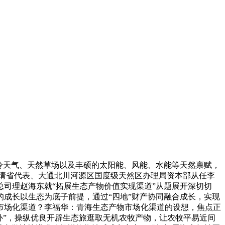
冷天气、天然草场以及丰硕的太阳能、风能、水能等天然禀赋，
邀请省代表、大通北川河源区国度级天然区办理局资本部从任李
司理赵海东就“拓展生态产物价值实现渠道”从题展开深切切
成长以生态为底子前提，通过“四地”财产协同融合成长，实现
市场化渠道？李福华：青海生态产物市场化渠道的设想，焦点正
补”，操纵优良开辟生态旅逛取无机农牧产物，让农牧平易近间