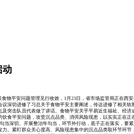
启动
食物平安问题管理见行收效，1月23日，省市场监管局正在西
议深切进修了习总关于食物平安主要阐述，传达进修了相关轨制文
志及突击队员代表做了讲话。食物平安关乎平易近生福祉、经济
的饮食平安问题，攻坚沉点品类、消弭风险现患，以实实正在正
勾当深切。开展整治年勾当，环节外行动，底子正在落实，要紧
发力。紧盯群众关心度高、风险现患集中的沉点品类取环节环节，