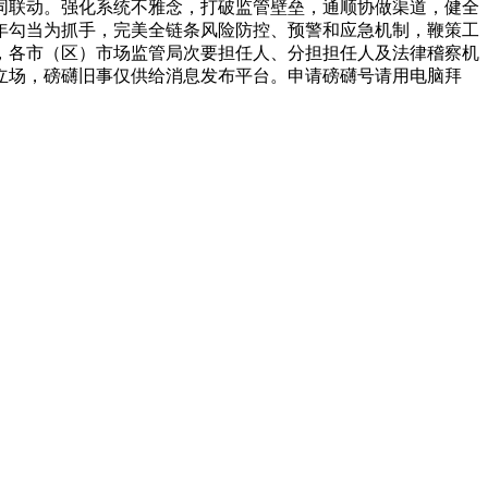
同联动。强化系统不雅念，打破监管壁垒，通顺协做渠道，健全
年勾当为抓手，完美全链条风险防控、预警和应急机制，鞭策工
，各市（区）市场监管局次要担任人、分担担任人及法律稽察机
立场，磅礴旧事仅供给消息发布平台。申请磅礴号请用电脑拜