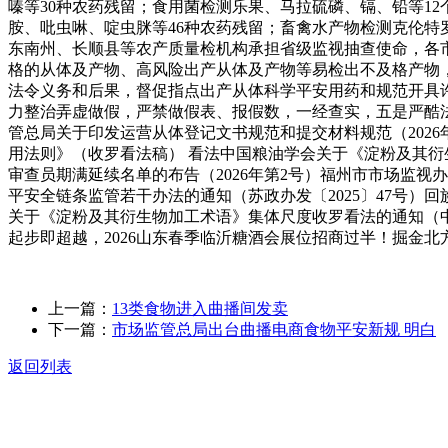
嗪等30种农药残留；食用菌检测乐果、马拉硫磷、镉、铅等1
胺、吡虫啉、啶虫脒等46种农药残留；畜禽水产物检测克伦特
东南州、长顺县等农产质量检机构承担省级监视抽查使命，各
格的从体及产物、高风险出产从体及产物等易检出不及格产物
法令义务和后果，督促指点出产从体科学平安用药和规范开具
力整治弄虚做假，严禁做假表、报假数，一经查实，五是严酷法
管总局关于印发运营从体登记文书规范和提交材料规范（2026
用法则》（收罗看法稿） 看法中国粮油学会关于《淀粉及其衍
审查员期满延续名单的布告（2026年第2号）福州市市场监
平安全链条监管若干办法的通知（苏政办发〔2025〕47号
关于《淀粉及其衍生物加工术语》集体尺度收罗看法的通知（中粮
起步即超越，2026山东春季临沂糖酒会展位招商过半！掘金北
上一篇：
13类食物进入曲播间发卖
下一篇：
市场监管总局出台曲播电商食物平安新规 明白
返回列表
关于我们