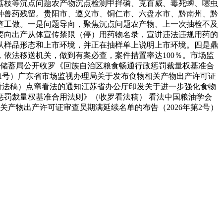
、荔枝等沉点问题农产物沉点检测甲拌磷、克百威、毒死蜱、噻虫
8种兽药残留。贵阳市、遵义市、铜仁市、六盘水市、黔南州、黔
查工做。一是问题导向，聚焦沉点问题农产物、上一次抽检不及
要向出产从体宣传禁限（停）用药物名录，宣讲违法违规用药的
认样品形态和上市环境，并正在抽样单上说明上市环境。四是鼎
依法移送机关，做到有案必查，案件措置率达100％。市场监
物资储蓄局公开收罗《回族自治区粮食畅通行政惩罚裁量权基准合
〕1号）广东省市场监视办理局关于发布食物相关产物出产许可证
罗看法稿）点窜看法的通知江苏省办公厅印发关于进一步强化食物
惩罚裁量权基准合用法则》（收罗看法稿） 看法中国粮油学会
关产物出产许可证审查员期满延续名单的布告（2026年第2号）