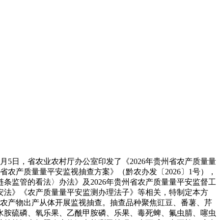
月5日，省农业农村厅办公室印发了《2026年贵州省农产质量量
州省农产质量量平安监视抽查方案》（黔农办发〔2026〕1号），
条监管的看法〉办法》及2026年贵州省农产质量量平安监督工
安法》《农产质量量平安监测办理法子》等相关，特制定本方
等农产物出产从体开展监视抽查。抽查品种聚焦豇豆、番薯、芹
水胺硫磷、氧乐果、乙酰甲胺磷、乐果、毒死蜱、氟虫腈、噻虫