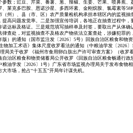
2个参数；豇豆、芹菜、番薯、葱、辣椒、生姜、芒果、喷鼻蕉
罗、莱克多巴胺、恩诺沙星、多西环素、金刚烷胺、氯霉素等5
市（州）、县（市、区）农产质量检机构承担本辖区内的监视抽
，提高问题发觉率。二是加强宣传培训，各地正在抽查过程中，
许诺达标及格证。三是规范填写抽样单及封签，要取出产从体确
律查处，对监视抽查不及格农产物依法立案查处，涉嫌犯罪的，
年版）的通知（国市监注发〔2026〕5号）回族自治区粮食和
生物加工术语》集体尺度收罗看法的通知（中粮油学发〔2026
视办理局关于收罗 《福州市食用卵白肽出产许可审查方案》（收
）回族自治区粮食和物资储蓄局公开收罗《回族自治区粮食畅通行政
油学发〔2026〕1号）广东省市场监视办理局关于发布食物相
方大市场，抢占“十五五”开局年计谋先机。