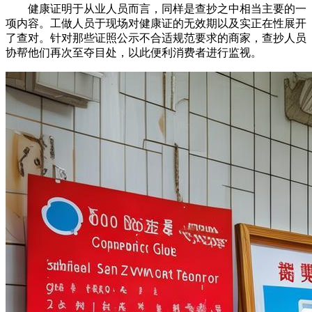
健康证明于从业人员而言，同样是查抄之中相当主要的一
项内容。工做人员于现场对健康证的无效期以及实正在性展开
了查对。针对那些证照公示不合适规范要求的商家，查抄人员
协帮他们再次至夺目处，以此便利消费者进行监视。