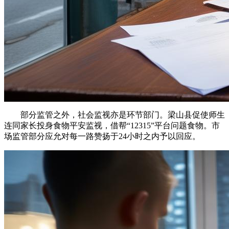
部分监管之外，社会监视亦是环节部门。梁山县促使师生
连同家长投身食物平安监视，借帮“12315”平台问题食物。市
场监管部分应允对每一路赞扬于24小时之内予以回应。