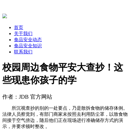
首页
关于我们
食品安全动态
食品安全知识
联系我们
校园周边食物平安大查抄！这
些现患你孩子的学
作者：JDB 官方网站
所沉视查抄的别的一处要点，乃是散拆食物的储存体例。
法律人员察觉到，有部门商家未按照去利用防尘罩，以致食物
间接于空气傍边，随后他们正在现场进行准确储存方式的演
示，并要求顿时整改 。